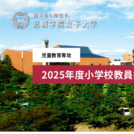
宮
城
学
児童教育専攻
院
2025年度小学校教員
女
子
大
学