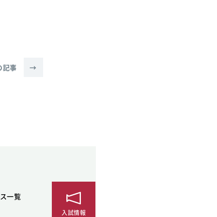
SDGsに関する取り組み
大学広報
の記事
→
新型コロナウィルスに関する本学の対応
（まとめ）
ス一覧
入試情報