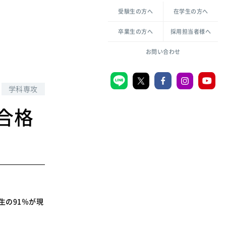
各種方針について
申し込み・お問い合わせ
受験生の方へ
在学生の方へ
教職センター
生活環境科学研究所
倫理憲章
卒業生の方へ
採用担当者様へ
学芸員課程
ハラスメントの防止
一般教育課程
図書館司書課程
共生のための多様性宣言
お問い合わせ
学校図書館司書教諭課程
愛のある知性を。
学科専攻
合格
宗教センター
大学後援会
附属認定こども園
宮城学院同窓会
音楽教室
生の91％が現
MGUスタンダード