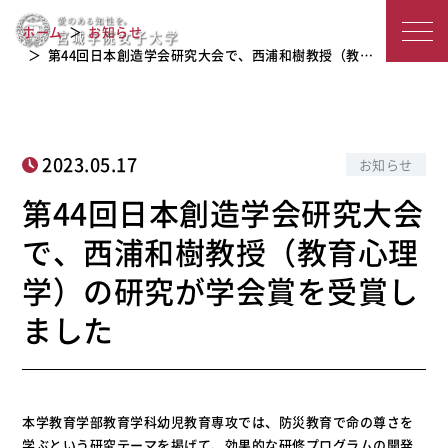
第44回日本創造学会研究大会で、西浦
宮
和樹教授（教育心理学）の研究が学会
ホーム
お知らせ
賞を受賞しました
城
第44回日本創造学会研究大会で、西浦和樹教授（教…
学
院
2023.05.17
お知らせ
女
第44回日本創造学会研究大会
子
で、西浦和樹教授（教育心理
大
学）の研究が学会賞を受賞し
学
ました
本学教育学部教育学科幼児教育専攻では、防災教育で命の尊さを
学ぶという研究テーマを掲げて、効果的な研修プログラムの開発