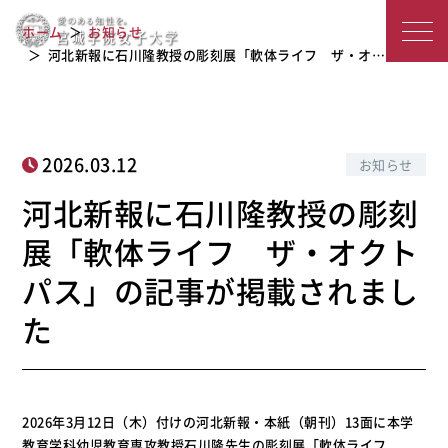
河北新報に石川隆教授の彫刻展「軟体
宮
ライフ ザ・オクトパス」の記事が掲
ホーム
お知らせ
載されました
城
河北新報に石川隆教授の彫刻展「軟体ライフ ザ・オ…
学
院
2026.03.12
お知らせ
女
河北新報に石川隆教授の彫刻
子
展「軟体ライフ ザ・オクト
大
パス」の記事が掲載されまし
学
た
2026年3月12日（木）付けの河北新報・本紙（朝刊）13面に本学
教育学科幼児教育専攻教授石川隆先生の彫刻展「軟体ライフ