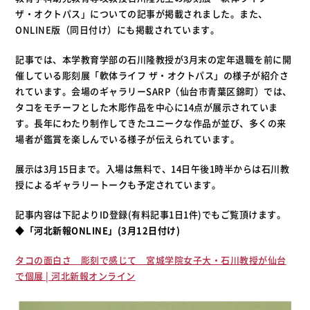
ザ・オクトパス」についての記事が掲載されました。また、
ONLINE版（同日付け）にも掲載されています。
記事では、本学教育学部の石川隆教授が3月末の定年退職を前に開
催している彫刻展「軟体ライフ ザ・オクトパス」の様子が紹介さ
れています。会場のギャラリーSARP（仙台市青葉区錦町）では、
タコをモチーフとした木彫作品を中心に14点が展示されていま
す。長年にわたり制作してきたユニークな作品が並び、多くの来
場者が鑑賞を楽しんでいる様子が伝えられています。
展示は3月15日まで。入場は無料で、14日午後1時半からは石川教
授によるギャラリートークも予定されています。
記事内容は下記よりID登録(有料記事1日1件)でもご覧頂けます。
◆
「河北新報ONLINE」(3月12日付け
)
タコの面白さ 彫刻で感じて 宮城学院女子大・石川教授が仙台
で個展 | 河北新報オンライン