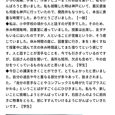
んばろうと思いました。私も就職した時は神戸にいて、震災直後
も何度も神戸に行っていたので、関西弁もなつかしく、本当に貴
重な時間でした。ありがとうございました。【一般】
◆私は、小中学校の頃から人と話すのが苦手でした。そのため、
休み時間毎時、図書室に通っていました。授業は出席し、友ダチ
もいるにはいたのですが、人といることが苦痛というか、そう感
じていました。休み時間の度に、図書室に行き、本を１冊くすね
て授業中に読んで次の休み時間返してまた借りてという感じで
す。人と話すことが苦手なことを、今でも引きずっているのです
が、石田さんの話を聞いて、長所も短所、欠点も含めて、今の自
分をつくっているものなんだと思いました。【学生】
◆今日この講演をきくことができて、とてもよかったと思いまし
た。自分の過去や今と重なる部分が多々あって、励まされまし
た。「自分の苦手なことやコンプレックスも時がたてばプラスに
かわる」ということばがすごく心にひびきました。私も今、新し
いことに挑戦しようとがんばっています。石田さんのように前向
きに物事をとらえ、前にすすんでいけるようにがんばっていきた
いです。【学生】