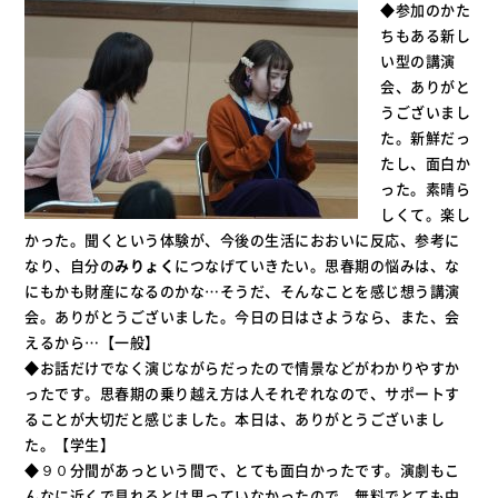
◆参加のかた
ちもある新し
い型の講演
会、ありがと
うございまし
た。新鮮だっ
たし、面白か
った。素晴ら
しくて。楽し
かった。聞くという体験が、今後の生活におおいに反応、参考に
なり、自分の
みりょく
につなげていきたい。思春期の悩みは、な
にもかも財産になるのかな…そうだ、そんなことを感じ想う講演
会。ありがとうございました。今日の日はさようなら、また、会
えるから…【一般】
◆お話だけでなく演じながらだったので情景などがわかりやすか
ったです。思春期の乗り越え方は人それぞれなので、サポートす
ることが大切だと感じました。本日は、ありがとうございまし
た。【学生】
◆９０分間があっという間で、とても面白かったです。演劇もこ
んなに近くで見れるとは思っていなかったので、無料でとても中