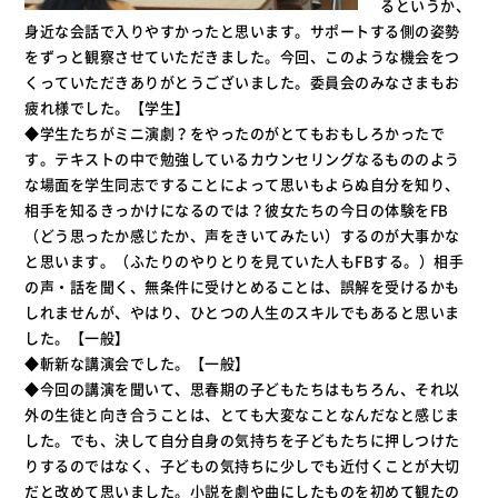
るというか、
身近な会話で入りやすかったと思います。サポートする側の姿勢
をずっと観察させていただきました。今回、このような機会をつ
くっていただきありがとうございました。委員会のみなさまもお
疲れ様でした。【学生】
◆学生たちがミニ演劇？をやったのがとてもおもしろかったで
す。テキストの中で勉強しているカウンセリングなるもののよう
な場面を学生同志ですることによって思いもよらぬ自分を知り、
相手を知るきっかけになるのでは？彼女たちの今日の体験をFB
（どう思ったか感じたか、声をきいてみたい）するのが大事かな
と思います。（ふたりのやりとりを見ていた人もFBする。）相手
の声・話を聞く、無条件に受けとめることは、誤解を受けるかも
しれませんが、やはり、ひとつの人生のスキルでもあると思いま
した。【一般】
◆斬新な講演会でした。【一般】
◆今回の講演を聞いて、思春期の子どもたちはもちろん、それ以
外の生徒と向き合うことは、とても大変なことなんだなと感じま
した。でも、決して自分自身の気持ちを子どもたちに押しつけた
りするのではなく、子どもの気持ちに少しでも近付くことが大切
だと改めて思いました。小説を劇や曲にしたものを初めて観たの