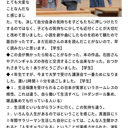
とても大変な
ことなんだな
と感じまし
た。でも、決して自分自身の気持ちを子どもたちに押しつけたり
するのではなく、子どもの気持ちに少しでも近付くことが大切だ
と改めて思いました。小説を劇や曲にしたものを初めて観たので
面白かったです。まだ石田さんの本を読んだことがないので、早
く読みたいと思います。【学生】
◆この会が無かったら知ることがなかった、本の作品。石田さん
やアバンギャルズの存在と交流することも出来なかった。おつか
れさまでした！ありがとうございました。【学生】
◆４年生ですが、今まで大学で受けた講演会で一番ためになりま
した。濃い1時間３０分を過ごしました。【学生】
◆１．生活保護を受けられるこの日本が実家というホームレスの
根性、これは違う、自ら働いて生活すべし（⇒ダンボール集め、
雑品集めでも行っている人いる）
２．生活苦といいながらランチに行く。この気持ち違う。
３．いろんな人生があるのではということを感じた。真面目に５
０年間サラリーマン生活した自分にとっては、こんな人生聞かさ
れると「人生チャラになる」ということが実感させられた。波乱