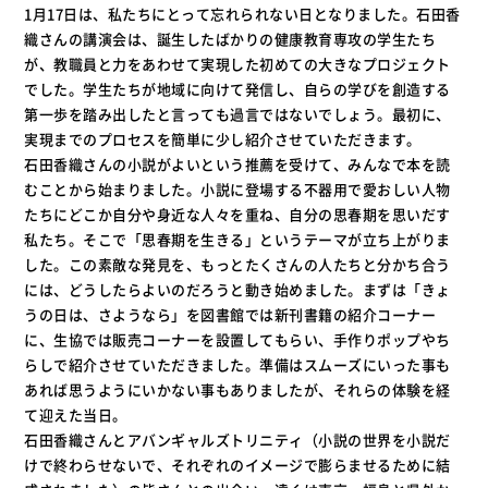
1月17日は、私たちにとって忘れられない日となりました。石田香
織さんの講演会は、誕生したばかりの健康教育専攻の学生たち
が、教職員と力をあわせて実現した初めての大きなプロジェクト
でした。学生たちが地域に向けて発信し、自らの学びを創造する
第一歩を踏み出したと言っても過言ではないでしょう。最初に、
実現までのプロセスを簡単に少し紹介させていただきます。
石田香織さんの小説がよいという推薦を受けて、みんなで本を読
むことから始まりました。小説に登場する不器用で愛おしい人物
たちにどこか自分や身近な人々を重ね、自分の思春期を思いだす
私たち。そこで「思春期を生きる」というテーマが立ち上がりま
した。この素敵な発見を、もっとたくさんの人たちと分かち合う
には、どうしたらよいのだろうと動き始めました。まずは「きょ
うの日は、さようなら」を図書館では新刊書籍の紹介コーナー
に、生協では販売コーナーを設置してもらい、手作りポップやち
らしで紹介させていただきました。準備はスムーズにいった事も
あれば思うようにいかない事もありましたが、それらの体験を経
て迎えた当日。
石田香織さんとアバンギャルズトリニティ（小説の世界を小説だ
けで終わらせないで、それぞれのイメージで膨らませるために結