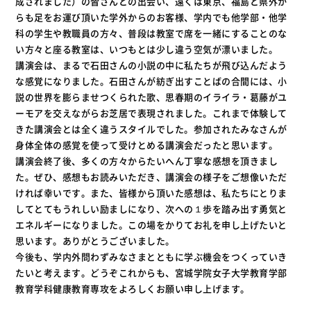
成されました）の皆さんとの出会い、遠くは東京、福島と県外か
らも足をお運び頂いた学外からのお客様、学内でも他学部・他学
科の学生や教職員の方々、普段は教室で席を一緒にすることのな
い方々と座る教室は、いつもとは少し違う空気が漂いました。
講演会は、まるで石田さんの小説の中に私たちが飛び込んだよう
な感覚になりました。石田さんが紡ぎ出すことばの合間には、小
説の世界を膨らませつくられた歌、思春期のイライラ・葛藤がユ
ーモアを交えながらお芝居で表現されました。これまで体験して
きた講演会とは全く違うスタイルでした。参加されたみなさんが
身体全体の感覚を使って受けとめる講演会だったと思います。
講演会終了後、多くの方々からたいへん丁寧な感想を頂きまし
た。ぜひ、感想もお読みいただき、講演会の様子をご想像いただ
ければ幸いです。また、皆様から頂いた感想は、私たちにとりま
してとてもうれしい励ましになり、次への１歩を踏み出す勇気と
エネルギーになりました。この場をかりてお礼を申し上げたいと
思います。ありがとうございました。
今後も、学内外問わずみなさまとともに学ぶ機会をつくっていき
たいと考えます。どうぞこれからも、宮城学院女子大学教育学部
教育学科健康教育専攻をよろしくお願い申し上げます。