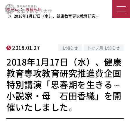
教育研究推進費企画特別講演「思春期
宮
ホーム
お知らせ
を生きる～小説家・母 石田香織」を
城
2018年1月17日（水）、健康教育専攻教育研究…
開催いたしました。
学
院
2018.01.27
お知らせ
トップ用 お知らせ
女
2018年1月17日（水）、健康
子
教育専攻教育研究推進費企画
大
特別講演「思春期を生きる～
学
小説家・母 石田香織」を開
催いたしました。