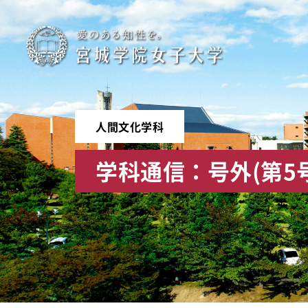
宮
城
学
人間文化学科
院
学科通信：号外(第5
女
子
大
学