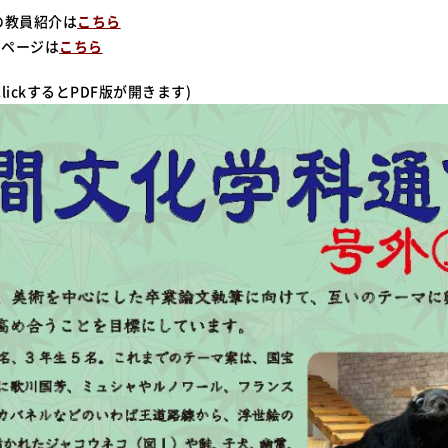
の教員紹介は
こちら
のページは
こちら
lickするとPDF版が開きます)