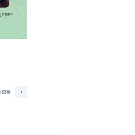
の記事
→