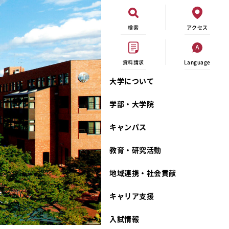
検索
アクセス
資料請求
Language
大学について
現代ビジネス学科
イベントカレンダー
外部資金研究
連携事業のご紹介
学部・大学院
キャンパスマップ
学内の研究助成
沿革
キャンパス
学生寮
研究倫理
宮城学院 校歌
奨学金
動物実験に関する情報公開
礼拝堂
教育・研究活動
サークル活動
研究者番号登録申請について
食品栄養学科
地域連携・社会貢献
大学祭
生活文化デザイン学科
ディプロマ・ポリシー
キャリア支援
キャンパスメンバーズ
キリスト教文化研究所
カリキュラム・ポリシー
カリキュラム・入室方法
学費
人文社会科学研究所
アドミッション・ポリシー
教師紹介
入試情報
発達科学研究所