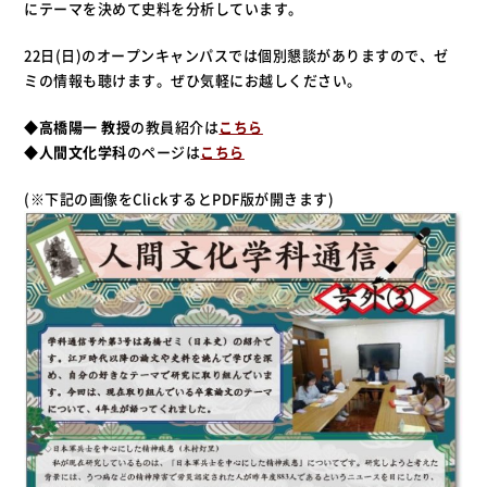
にテーマを決めて史料を分析しています。
22日(日)のオープンキャンパスでは個別懇談がありますので、ゼ
ミの情報も聴けます。ぜひ気軽にお越しください。
◆
高橋陽一 教授
の教員紹介は
こちら
◆
人間文化学科
のページは
こちら
(※下記の画像をClickするとPDF版が開きます)