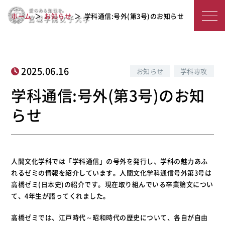
宮
学科通信:号外(第3号)のお知らせ
ホーム
お知らせ
学科通信:号外(第3号)のお知らせ
城
学
院
2025.06.16
お知らせ
学科専攻
女
学科通信:号外(第3号)のお知
子
らせ
大
学
人間文化学科では「学科通信」の号外を発行し、学科の魅力あふ
れるゼミの情報を紹介しています。人間文化学科通信号外第3号は
高橋ゼミ(日本史)の紹介です。現在取り組んでいる卒業論文につい
て、4年生が語ってくれました。
高橋ゼミでは、江戸時代～昭和時代の歴史について、各自が自由