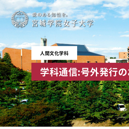
宮
城
学
人間文化学科
院
学科通信:号外発行
女
子
大
学