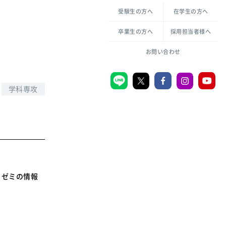
各種方針について
申し込み・お問い合わせ
受験生の方へ
在学生の方へ
教職センター
生活環境科学研究所
倫理憲章
卒業生の方へ
採用担当者様へ
学芸員課程
ハラスメントの防止
一般教育課程
図書館司書課程
共生のための多様性宣言
お問い合わせ
学校図書館司書教諭課程
愛のある知性を。
学科専攻
宗教センター
大学後援会
附属認定こども園
宮城学院同窓会
るゼミの情報
音楽教室
MGUスタンダード