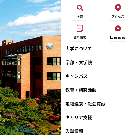
検索
アクセス
資料請求
Language
大学について
現代ビジネス学科
イベントカレンダー
外部資金研究
連携事業のご紹介
学部・大学院
キャンパスマップ
学内の研究助成
沿革
キャンパス
学生寮
研究倫理
宮城学院 校歌
奨学金
動物実験に関する情報公開
礼拝堂
教育・研究活動
サークル活動
研究者番号登録申請について
食品栄養学科
地域連携・社会貢献
大学祭
生活文化デザイン学科
ディプロマ・ポリシー
キャリア支援
キャンパスメンバーズ
キリスト教文化研究所
カリキュラム・ポリシー
カリキュラム・入室方法
学費
人文社会科学研究所
アドミッション・ポリシー
教師紹介
入試情報
発達科学研究所