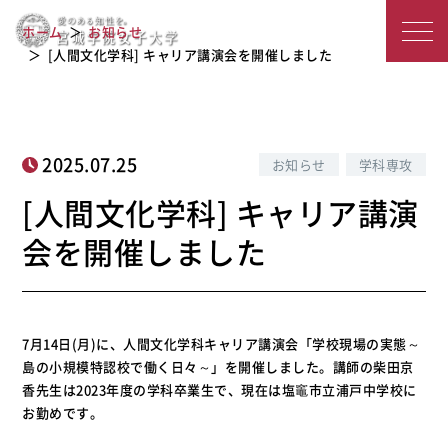
[人間文化学科] キャリア講演会を開催
宮
ホーム
お知らせ
しました
城
[人間文化学科] キャリア講演会を開催しました
学
院
2025.07.25
お知らせ
学科専攻
女
[人間文化学科] キャリア講演
子
会を開催しました
大
学
7月14日(月)に、人間文化学科キャリア講演会「学校現場の実態～
島の小規模特認校で働く日々～」を開催しました。講師の柴田京
香先生は2023年度の学科卒業生で、現在は塩竈市立浦戸中学校に
お勤めです。