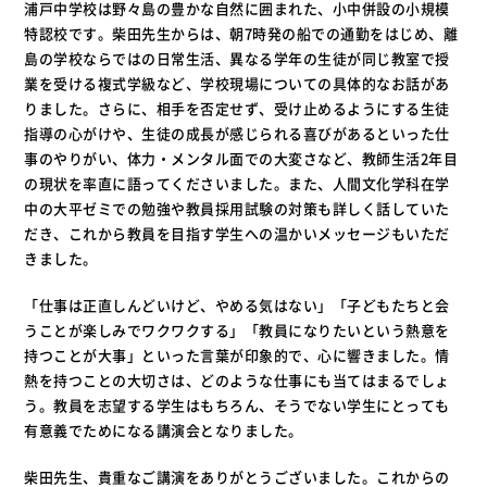
浦戸中学校は野々島の豊かな自然に囲まれた、小中併設の小規模
特認校です。柴田先生からは、朝7時発の船での通勤をはじめ、離
島の学校ならではの日常生活、異なる学年の生徒が同じ教室で授
業を受ける複式学級など、学校現場についての具体的なお話があ
りました。さらに、相手を否定せず、受け止めるようにする生徒
指導の心がけや、生徒の成長が感じられる喜びがあるといった仕
事のやりがい、体力・メンタル面での大変さなど、教師生活2年目
の現状を率直に語ってくださいました。また、人間文化学科在学
中の大平ゼミでの勉強や教員採用試験の対策も詳しく話していた
だき、これから教員を目指す学生への温かいメッセージもいただ
きました。
「仕事は正直しんどいけど、やめる気はない」「子どもたちと会
うことが楽しみでワクワクする」「教員になりたいという熱意を
持つことが大事」といった言葉が印象的で、心に響きました。情
熱を持つことの大切さは、どのような仕事にも当てはまるでしょ
う。教員を志望する学生はもちろん、そうでない学生にとっても
有意義でためになる講演会となりました。
柴田先生、貴重なご講演をありがとうございました。これからの