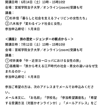
開講日時：6月14日（土）13時～15時10分
会場：宮城学院女子大学／オンライン(zoom)受講も可
講義：
①杉井信「暮らしと社会を支えるフィリピンの女性たち」
②八木祐子「変わるインド社会と女性」
参加申込締切：５月末日
＜講座2 旅の歴史～ジェンダーの観点から～＞
開講日時：7月12日（土）13時～15時10分
会場：宮城学院女子大学／オンライン(zoom)受講も可
講義：
①櫻井美幸「中・近世ヨーロッパにおける女性の旅」
②高橋陽一「旅から考える江戸時代の社会～男女の違いはなぜ生
まれるのか～」
参加申込締切：６月末日
参加ご希望の方は、次のアドレスまでメールでお申込みくださ
い。
メール本文に、「お名前」「学校名」「参加希望講座名」「希望
する受講方法（対面かオンラインか）」「メールアドレス」をご