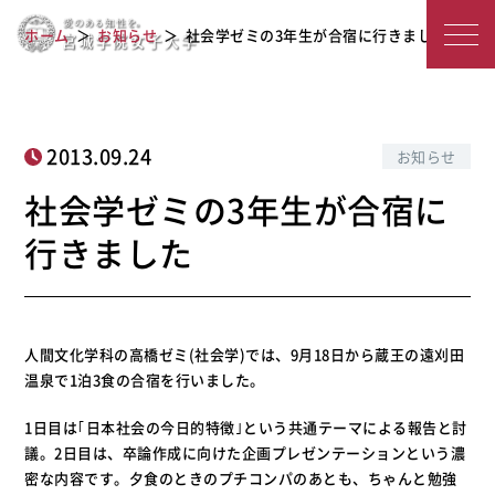
宮
社会学ゼミの3年生が合宿に行きました
ホーム
お知らせ
社会学ゼミの3年生が合宿に行きました
城
学
院
2013.09.24
お知らせ
女
社会学ゼミの3年生が合宿に
子
行きました
大
学
人間文化学科の高橋ゼミ(社会学)では、9月18日から蔵王の遠刈田
温泉で1泊3食の合宿を行いました。
1日目は｢日本社会の今日的特徴｣という共通テーマによる報告と討
議。2日目は、卒論作成に向けた企画プレゼンテーションという濃
密な内容です。夕食のときのプチコンパのあとも、ちゃんと勉強