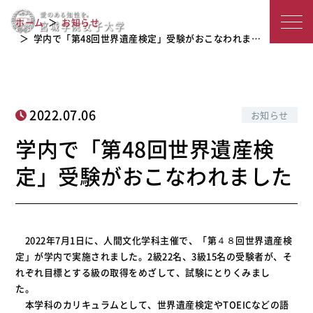
学内で「第48回世界遺産検定」受験が
宮
ホーム
お知らせ
おこなわれました
城
学内で「第48回世界遺産検定」受験がおこなわれま…
学
院
2022.07.06
お知らせ
女
学内で「第48回世界遺産検
子
定」受験がおこなわれました
大
学
2022年7月1日に、人間文化学科主催で、「第４８回世界遺産検
定」が学内で実施されました。2級22名、3級15名の受験者が、そ
れぞれ目標とする級の取得をめざして、試験にとりくみまし
た。
本学科のカリキュラムとして、世界遺産検定やTOEICなどの語