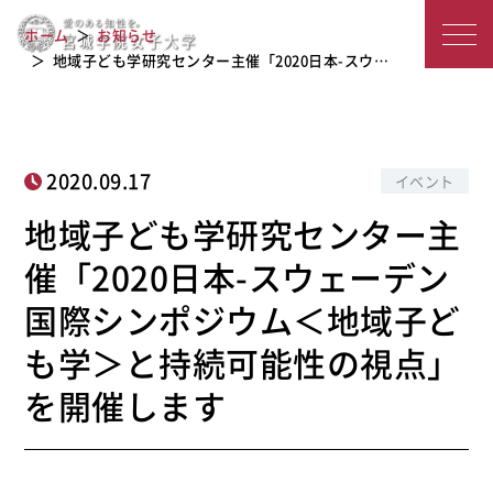
日本-スウェーデン国際シンポジウム＜
宮
ホーム
お知らせ
地域子ども学＞と持続可能性の視点」
城
地域子ども学研究センター主催「2020日本-スウ…
を開催します
学
院
2020.09.17
イベント
女
地域子ども学研究センター主
子
催「2020日本-スウェーデン
大
国際シンポジウム＜地域子ど
学
も学＞と持続可能性の視点」
を開催します