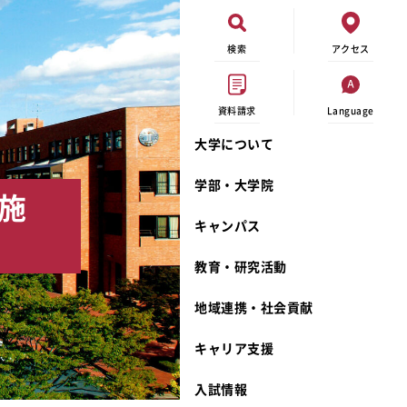
検索
アクセス
資料請求
Language
大学について
現代ビジネス学科
イベントカレンダー
外部資金研究
連携事業のご紹介
学部・大学院
実施
キャンパスマップ
学内の研究助成
沿革
キャンパス
学生寮
研究倫理
宮城学院 校歌
奨学金
動物実験に関する情報公開
礼拝堂
教育・研究活動
サークル活動
研究者番号登録申請について
食品栄養学科
地域連携・社会貢献
大学祭
生活文化デザイン学科
ディプロマ・ポリシー
キャリア支援
キャンパスメンバーズ
キリスト教文化研究所
カリキュラム・ポリシー
カリキュラム・入室方法
学費
人文社会科学研究所
アドミッション・ポリシー
教師紹介
入試情報
発達科学研究所