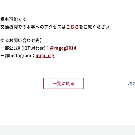
入構も可能です。
共交通機関での本学へのアクセスは
こちら
をご覧ください
関するお問い合わせ先】
公式X (旧Twitter)：
@mgcg2014
部Instagram：
mgu_clg
一覧に戻る
次