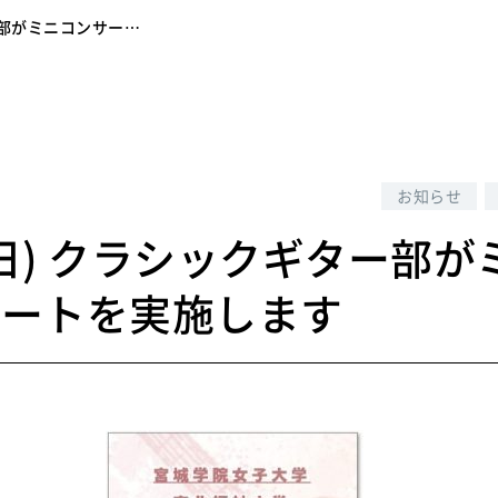
ター部がミニコンサー…
6
お知らせ
0(日) クラシックギター部が
サートを実施します