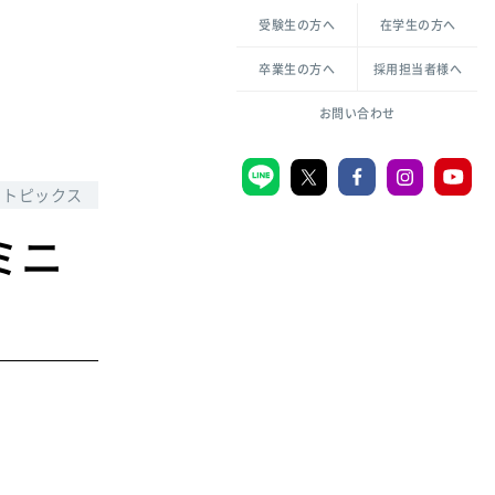
各種方針について
申し込み・お問い合わせ
受験生の方へ
在学生の方へ
教職センター
生活環境科学研究所
倫理憲章
卒業生の方へ
採用担当者様へ
学芸員課程
ハラスメントの防止
一般教育課程
図書館司書課程
共生のための多様性宣言
お問い合わせ
学校図書館司書教諭課程
愛のある知性を。
トピックス
ミニ
宗教センター
大学後援会
附属認定こども園
宮城学院同窓会
音楽教室
MGUスタンダード