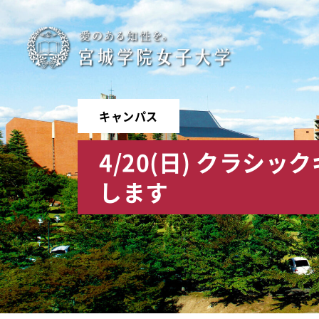
宮
城
学
キャンパス
院
4/20(日) クラ
女
します
子
大
学