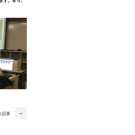
ます。年々、
SDGsに関する取り組み
大学広報
新型コロナウィルスに関する本学の対応
（まとめ）
の記事
→