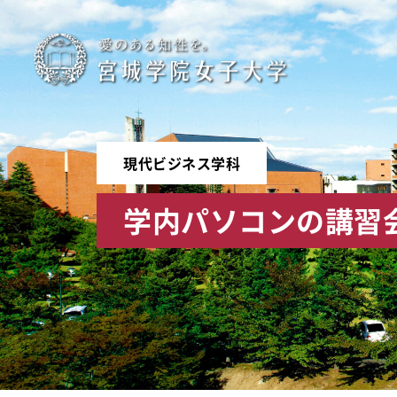
宮
城
学
現代ビジネス学科
院
学内パソコンの講習
女
子
大
学