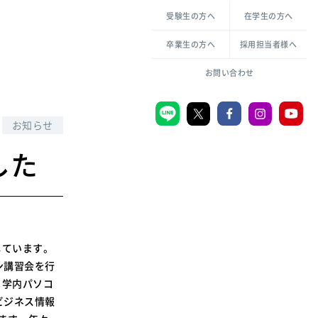
各種方針について
申し込み・お問い合わせ
受験生の方へ
在学生の方へ
教職センター
生活環境科学研究所
倫理憲章
卒業生の方へ
採用担当者様へ
学芸員課程
ハラスメントの防止
一般教育課程
図書館司書課程
共生のための多様性宣言
お問い合わせ
学校図書館司書教諭課程
愛のある知性を。
お知らせ
した
宗教センター
大学後援会
附属認定こども園
宮城学院同窓会
しています。
音楽教室
ン講習会を行
と学内パソコ
ビジネス情報
MGUスタンダード