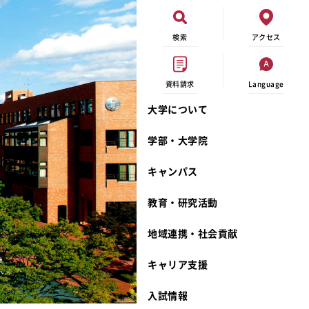
検索
アクセス
資料請求
Language
大学について
現代ビジネス学科
イベントカレンダー
外部資金研究
連携事業のご紹介
学部・大学院
キャンパスマップ
学内の研究助成
沿革
キャンパス
学生寮
研究倫理
宮城学院 校歌
奨学金
動物実験に関する情報公開
礼拝堂
教育・研究活動
サークル活動
研究者番号登録申請について
食品栄養学科
地域連携・社会貢献
大学祭
生活文化デザイン学科
ディプロマ・ポリシー
キャリア支援
キャンパスメンバーズ
キリスト教文化研究所
カリキュラム・ポリシー
カリキュラム・入室方法
学費
人文社会科学研究所
アドミッション・ポリシー
教師紹介
入試情報
発達科学研究所