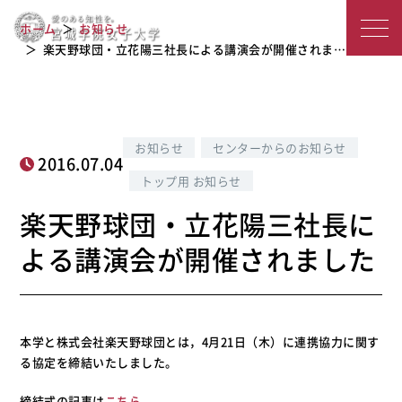
楽天野球団・立花陽三社長による講演
宮
ホーム
お知らせ
会が開催されました
城
楽天野球団・立花陽三社長による講演会が開催されま…
学
院
お知らせ
センターからのお知らせ
女
2016.07.04
トップ用 お知らせ
子
楽天野球団・立花陽三社長に
大
よる講演会が開催されました
学
本学と株式会社楽天野球団とは，4月21日（木）に連携協力に関す
る協定を締結いたしました。
締結式の記事は
こちら