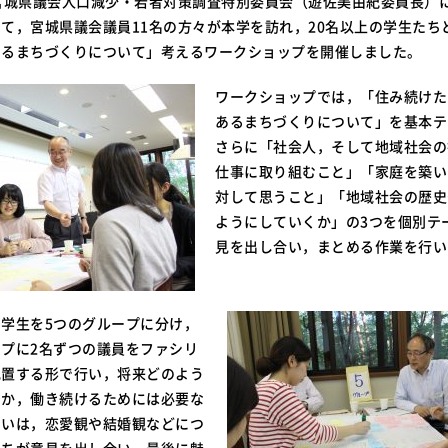
宮城県議会人口減少・若者対策調査特別委員会（遊佐美由紀委員長）
て，宮城県議会議員11名の方々が本学を訪れ，20名以上の学生たち
あるまちづくりについて」考えるワークショップを開催しました。
ワークショップでは，「住み続けた
あるまちづくりについて」を基本テ
さらに「社会人，そして地域社会の
仕事に取り組むこと」「家庭を築い
対して思うこと」「地域社会の歴史
ようにしていくか」の3つを個別テ
見を出し合い，まとめる作業を行い
学生を5つのグループに分け，
プに2名ずつの議員をファシリ
配置する形で行い，将来どのよう
いか，働き続けるためには必要な
るいは，恋愛観や結婚観などにつ