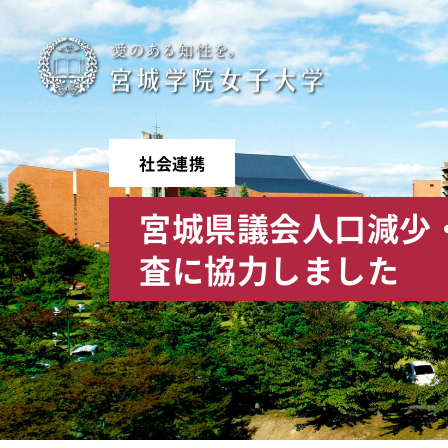
宮
城
学
社会連携
院
宮城県議会人口減少
女
査に協力しました
子
大
学