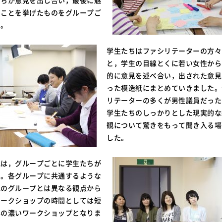
たちが意見を出し合い，最後に魅
なことを挙げたものをグループご
た。
学生たちはファシリテーターの方々
と，学生の目線とくに若い女性から
的に意見を述べ合い，出された意見
った模造紙にまとめていきました。
リテーターの多くが男性議員だった
学生たちのしっかりとした現実的な
観について驚きをもって聞き入る場
した。
見は，グループごとに学生たちが
た。各グループに共通するような
他のグループとは異なる観点から
ワークショップの時間としては短
容の濃いワークショップとなりま