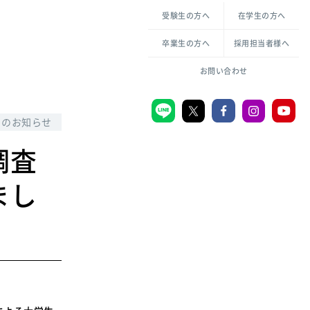
各種方針について
申し込み・お問い合わせ
受験生の方へ
在学生の方へ
教職センター
生活環境科学研究所
倫理憲章
卒業生の方へ
採用担当者様へ
学芸員課程
ハラスメントの防止
一般教育課程
図書館司書課程
共生のための多様性宣言
お問い合わせ
学校図書館司書教諭課程
愛のある知性を。
らのお知らせ
調査
宗教センター
まし
大学後援会
附属認定こども園
宮城学院同窓会
音楽教室
MGUスタンダード