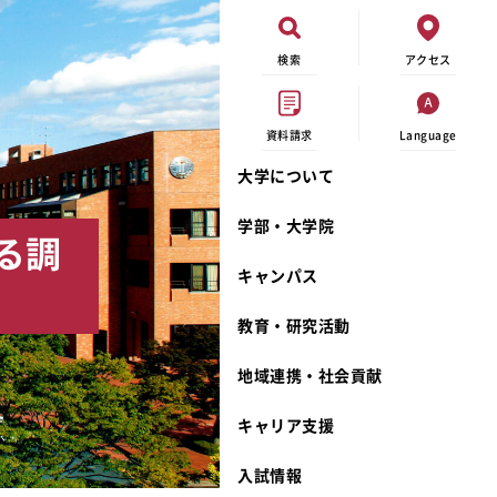
検索
アクセス
資料請求
Language
大学について
現代ビジネス学科
イベントカレンダー
外部資金研究
連携事業のご紹介
学部・大学院
る調
キャンパスマップ
学内の研究助成
沿革
キャンパス
学生寮
研究倫理
宮城学院 校歌
奨学金
動物実験に関する情報公開
礼拝堂
教育・研究活動
サークル活動
研究者番号登録申請について
食品栄養学科
地域連携・社会貢献
大学祭
生活文化デザイン学科
ディプロマ・ポリシー
キャリア支援
キャンパスメンバーズ
キリスト教文化研究所
カリキュラム・ポリシー
カリキュラム・入室方法
学費
人文社会科学研究所
アドミッション・ポリシー
教師紹介
入試情報
発達科学研究所