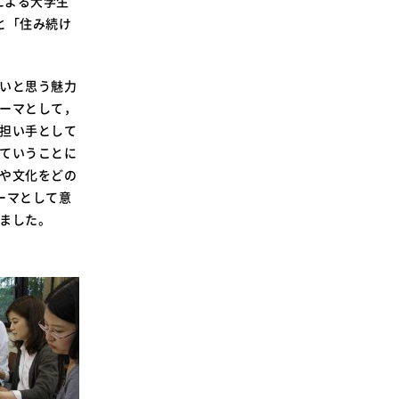
による大学生
SDGsに関する取り組み
と「住み続け
大学広報
いと思う魅力
ーマとして，
担い手として
ていうことに
新型コロナウィルスに関する本学の対応
（まとめ）
や文化をどの
ーマとして意
ました。