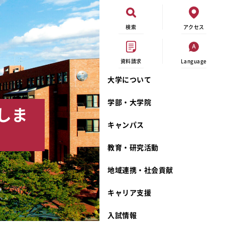
検索
アクセス
資料請求
Language
大学について
現代ビジネス学科
イベントカレンダー
外部資金研究
連携事業のご紹介
学部・大学院
しま
キャンパスマップ
学内の研究助成
沿革
キャンパス
学生寮
研究倫理
宮城学院 校歌
奨学金
動物実験に関する情報公開
礼拝堂
教育・研究活動
サークル活動
研究者番号登録申請について
食品栄養学科
地域連携・社会貢献
大学祭
生活文化デザイン学科
ディプロマ・ポリシー
キャリア支援
キャンパスメンバーズ
キリスト教文化研究所
カリキュラム・ポリシー
カリキュラム・入室方法
学費
人文社会科学研究所
アドミッション・ポリシー
教師紹介
入試情報
発達科学研究所