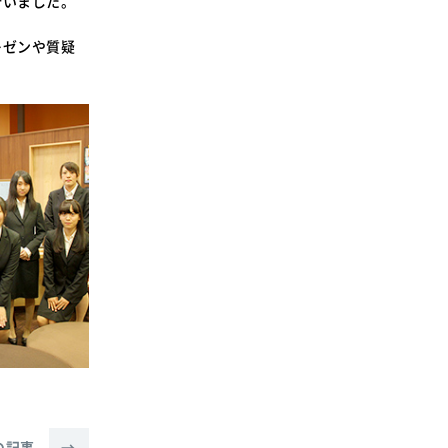
行いました。
SDGsに関する取り組み
大学広報
レゼンや質疑
新型コロナウィルスに関する本学の対応
（まとめ）
の記事
→