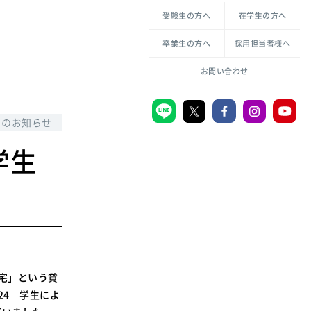
各種方針について
申し込み・お問い合わせ
受験生の方へ
在学生の方へ
教職センター
生活環境科学研究所
倫理憲章
卒業生の方へ
採用担当者様へ
学芸員課程
ハラスメントの防止
一般教育課程
図書館司書課程
共生のための多様性宣言
お問い合わせ
学校図書館司書教諭課程
愛のある知性を。
らのお知らせ
学生
宗教センター
大学後援会
附属認定こども園
宮城学院同窓会
音楽教室
宅」という貸
24 学生によ
MGUスタンダード