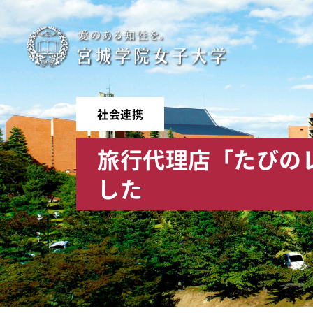
宮
城
学
社会連携
院
旅行代理店「たびの
女
した
子
大
学