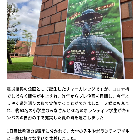
震災復興の企画として誕生したサマーカレッジですが、コロナ禍
でしばらく開催が中止され、昨年からプレ企画を再開し、今年よ
うやく通常通りの形で実施することができました。天候にも恵ま
れ、約
60
名の小学生のみなさんと
30
名のボランティア学生がキャ
ンパスの自然の中で充実した夏の時を過ごしました
1日目は希望の6講座に分かれて、大学の先生やボランティア学生
と一緒に様々な学びを体験しました。