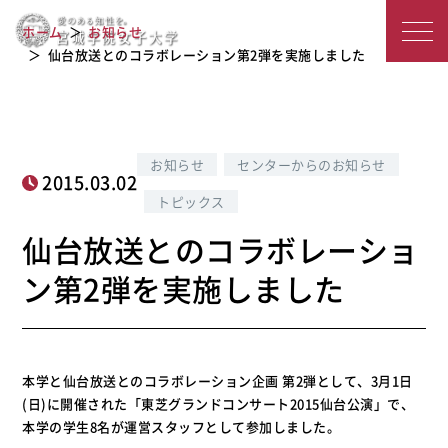
仙台放送とのコラボレーション第2弾を
宮
ホーム
お知らせ
実施しました
城
仙台放送とのコラボレーション第2弾を実施しました
学
院
お知らせ
センターからのお知らせ
女
2015.03.02
トピックス
子
仙台放送とのコラボレーショ
大
ン第2弾を実施しました
学
本学と仙台放送とのコラボレーション企画 第2弾として、3月1日
(日)に開催された「東芝グランドコンサート2015仙台公演」で、
本学の学生8名が運営スタッフとして参加しました。