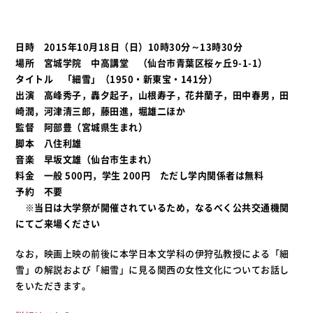
日時 2015年10月18日（日）10時30分～13時30分
場所 宮城学院 中高講堂 （仙台市青葉区桜ヶ丘9-1-1）
タイトル 「細雪」（1950・新東宝・141分）
出演 高峰秀子，轟夕起子，山根寿子，花井蘭子，田中春男，田
崎潤，河津清三郎，藤田進，堀雄二ほか
監督 阿部豊（宮城県生まれ）
脚本 八住利雄
音楽 早坂文雄（仙台市生まれ）
料金 一般 500円，学生 200円 ただし学内関係者は無料
予約 不要
※当日は大学祭が開催されているため，なるべく公共交通機関
にてご来場ください
なお，映画上映の前後に本学日本文学科の伊狩弘教授による「細
雪」の解説および「細雪」に見る関西の女性文化についてお話し
をいただきます。