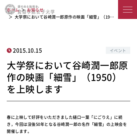
大学祭において谷崎潤一郎原作の映画
宮
ホーム
お知らせ
「細雪」（1950）を上映します
城
大学祭において谷崎潤一郎原作の映画「細雪」（19…
学
院
2015.10.15
イベント
女
大学祭において谷崎潤一郎原
子
作の映画「細雪」（1950）
大
を上映します
学
春に上映して好評をいただきました樋口一葉「にごりえ」に続
き，今回は没後50年となる谷崎潤一郎の名作「細雪」の上映会を
開催します。