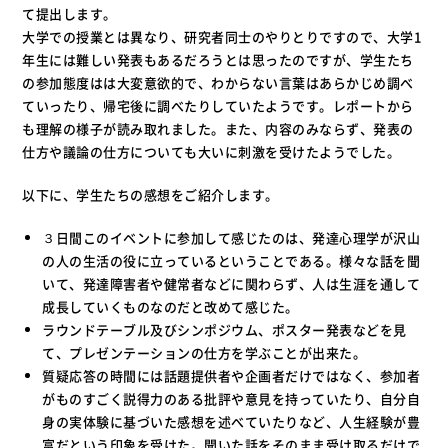
て提出します。
大学での授業とは異なり、研究者同士のやりとりですので、大学1
年生には難しい発表もあるだろうとは思ったのですが、学生たち
の参加態度はは大変意欲的で、わからない言葉はあらかじめ調べ
ていったり、帰宅後に調べたりしていたようです。レポートから
も理解の様子が読み取れました。また、内容のみならず、発表の
仕方や議論の仕方についても大いに刺激を受けたようでした。
以下に、学生たちの感想をご紹介します。
３日間このイベントに参加して感じたのは、発達心理学が沢山
の人の生活の役に立っているということである。様々な話を聞
いて、発達障害者や健常者などに関わらず、人は生涯を通して
成長していくものなのだと改めて感じた。
ラウンドテーブル及びシンポジウム、ポスター発表などを見
て、プレゼンテーションの仕方を学ぶことが出来た。
質疑応答の時間には話題提供者や企画者だけではなく、参加者
がものすごく説得力のある批評や意見を持っていたり、自分自
身の実体験に基づいた感想を述べていたりなど、人生経験が豊
富だという印象を受けた。聞いた話をそのまま受け取るだけで