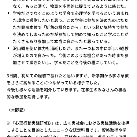
なく、もっと深く、物事を多面的に捉えているように感じた。
学校だけでなくこのような学会で心理学を学べるという恵まれ
た環境に感謝したいと思う。この学会に参加を決めたのはただ
ただ興味本位で「折角の機会だから」という軽い気持ちで参加
を決めてしまったのだが参加して初めて知ったこと学ぶことが
たくさんあり参加して本当に良かったと思っている。
沢山頭を使い体力も消耗したが、また一つ私の中に新しい経験
が増えたので良かった。今後このような機会があった時また参
加させて頂きたいし、学んだことを今後の糧にしていく。
3日間、初めての経験で疲れたと思いますが、新学期から学ぶ意欲
をさらに高めることにつながっている様子でした。
今後も様々な活動を紹介していきます。在学生のみなさんの積極
的な参加を期待します。
（木野記）
※「心理行動実践研修B」は、広く実社会における実践活動を後押
しすることを目的としたユニークな認定科目です。資格取得や学
会の年次大会・シンポジウム・研修会への参加、ボランティア活