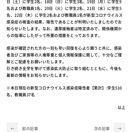
日（土）に学生2名、18日（日）に学生3名、19日（月）に学生9
名および教職員1名、20日（火）に学生2名、21日（水）に学生5
名、22日（木）に学生2名および教職員1名が新型コロナウイルス
感染症の検査の結果、陽性であることが判明いたしましたのでお
知らせいたします。なお、濃厚接触者は特定済みで、関係機関か
らの指導にしたがって所要の措置をとっております。
感染が確認された方の一刻も早い回復を心より願うと共に、感染
者及びご家族等の人権尊重と個人情報保護に関して、十分なご理
解とご配慮をお願いいたします。
引き続き全学を挙げて感染拡大防止に取り組むとともに、今後も
最新の情報をお知らせいたします。
※本日現在の新型コロナウイルス感染症陽性者【累計】:学生510
名、教職員37名
以上
←
前の記事
次の記事
→