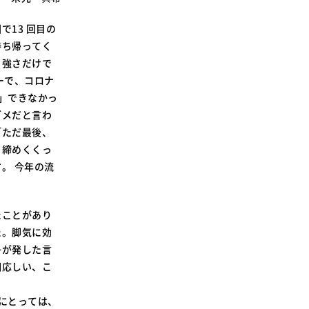
SDGsに関する取り組み
13 回目の
大学広報
持ち帰ってく
、強さだけで
ーで、コロナ
」できなかっ
ダメだと言わ
新型コロナウィルスに関する本学の対応
「ただ最後、
（まとめ）
と締めくくっ
。 今年の流
たことがあり
た。脚気に効
子が発した言
相応しい、こ
にとっては、