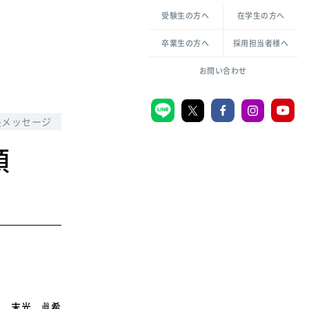
各種方針について
申し込み・お問い合わせ
受験生の方へ
在学生の方へ
教職センター
生活環境科学研究所
倫理憲章
卒業生の方へ
採用担当者様へ
学芸員課程
ハラスメントの防止
一般教育課程
図書館司書課程
共生のための多様性宣言
お問い合わせ
学校図書館司書教諭課程
愛のある知性を。
長メッセージ
頭
宗教センター
大学後援会
附属認定こども園
宮城学院同窓会
音楽教室
MGUスタンダード
末光 眞希