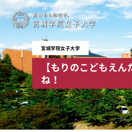
宮
城
学
宮城学院女子大学
院
【もりのこどもえん
女
ね！
子
大
学