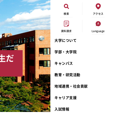
検索
アクセス
資料請求
Language
大学について
現代ビジネス学科
イベントカレンダー
外部資金研究
連携事業のご紹介
学部・大学院
生だ
キャンパスマップ
学内の研究助成
沿革
キャンパス
学生寮
研究倫理
宮城学院 校歌
奨学金
動物実験に関する情報公開
礼拝堂
教育・研究活動
サークル活動
研究者番号登録申請について
食品栄養学科
地域連携・社会貢献
大学祭
生活文化デザイン学科
ディプロマ・ポリシー
キャリア支援
キャンパスメンバーズ
キリスト教文化研究所
カリキュラム・ポリシー
カリキュラム・入室方法
学費
人文社会科学研究所
アドミッション・ポリシー
教師紹介
入試情報
発達科学研究所