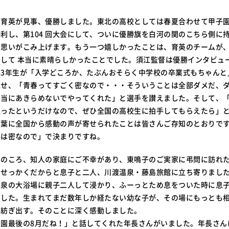
育英が見事、優勝しました。東北の高校としては春夏合わせて甲子園で
利し、第104 回大会にして、ついに優勝旗を白河の関のこちら側に
の思いがこみ上げます。もう一つ嬉しかったことは、育英のチームが
して 本当に素晴らしかったことでした。須江監督は優勝インタビュ
の3年生が「入学どころか、たぶんおそらく中学校の卒業式もちゃんと
馳せ、「青春ってすごく密なので・・・そういうことは全部ダメだ、
本当にあきらめないでやってくれた」と選手を讃えました。そして、
立ったというだけなので、ぜひ全国の高校生に拍手してもらえたら」
葉に全国から感動の声が寄せられたことは皆さんご存知のとおりです
春は密なので」で決まりですね。
園のころ、知人の家庭にご不幸があり、東鳴子のご実家に弔問に訪れ
、せっかくだからと息子と二人、川渡温泉・藤島旅館に立ち寄りまし
黄泉の大浴場に親子二人して浸かり、ふーっとため息をついた時に息
でした。生まれてまだ数年しか経たない幼な子が、その場にもっとも
を紡ぎ出す。そのことに深く感動しました。
も園最後の8月だね！」と話してくれた年長さんがいました。年長さん