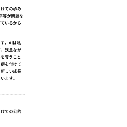
向けての歩み
不平等が問題な
げているから
す。AIは私
が、残念なが
場を奪うこと
る癖を付けて
く新しい成長
思います。
向けての公的