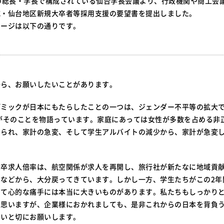
の総長・学長で構成されている仙台学長会議より、行政機関や商工会
城・仙台地区新規大卒者等採用支援の要望書を提出しました。
セージは以下の通りです。
から、お願いしたいことがあります。
デミックが日本にもたらしたことの一つは、ジェンダー不平等の拡大
がそのことを物語っています。家庭にあっては女性が多数を占める非
てられ、家計の急変、そして学生アルバイトの減少から、家計が急変
大卒求人倍率は、航空関係が求人を再開し、旅行社が新たなに地域貢
となどから、大分戻ってきています。しかし一方、学生たちがこの2年
して心的な痛手には本当に大きいものがあります。私たちもしっかり
と思いますが、企業様におかれましても、是非これからの日本を背負
たいと切にお願いします。