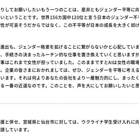
借りしてお願いしたいもう一つのことは、是非ともジェンダー平等に
いということです。世界156カ国中120位と言う日本のジェンダー
女性が可哀そうだからではなく、この不平等が日本の成長を大きく妨
の進出も、ジェンダー格差を拡げることに繋がらないかと心配していま
ち、手続きの決まったルーチン的な仕事を置き換えていくと思います
事はこれまで女性が担っていました。このままですとAIは女性の職
ん。企業の皆さまにおかれましては、ぜひ、ジェンダーを平等に考え
思います。それは何よりあなたの会社をより一層魅力的にし、まった
ける一番の近道なのです。このことを、声を大にしてお願いしたいと
支援と併せ、宮城県と仙台市に対しては、ウクライナ学生受け入れに
要請しています。