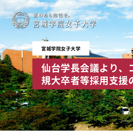
宮
城
学
宮城学院女子大学
院
仙台学長会議より、
女
規大卒者等採用支援
子
大
学