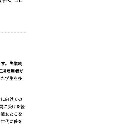
議所へ、コロ
SDGsに関する取り組み
大学広報
新型コロナウィルスに関する本学の対応
（まとめ）
です。失業統
正規雇用者が
した学生を多
献に向けての
間に受けた経
と彼女たちを
う世代に夢を