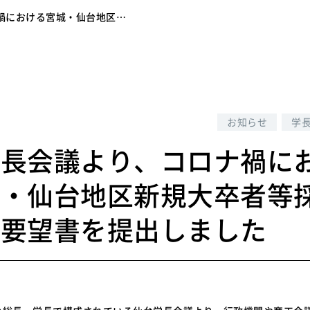
禍における宮城・仙台地区…
5
お知らせ
学
学長会議より、コロナ禍に
城・仙台地区新規大卒者等
の要望書を提出しました