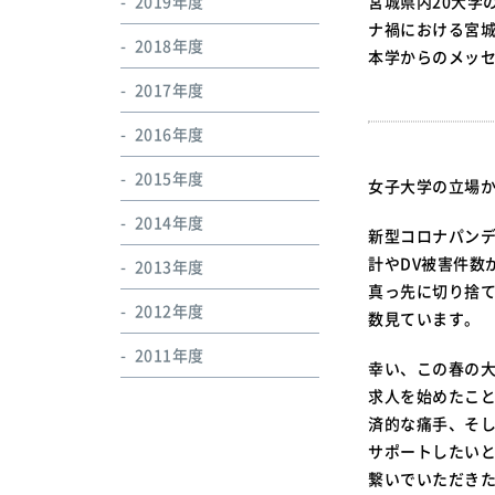
2019年度
宮城県内20大学
ナ禍における宮
2018年度
本学からのメッ
2017年度
2016年度
2015年度
女子大学の立場
2014年度
新型コロナパン
計やDV被害件数
2013年度
真っ先に切り捨
2012年度
数見ています。
2011年度
幸い、この春の
求人を始めたこ
済的な痛手、そ
サポートしたい
繋いでいただき