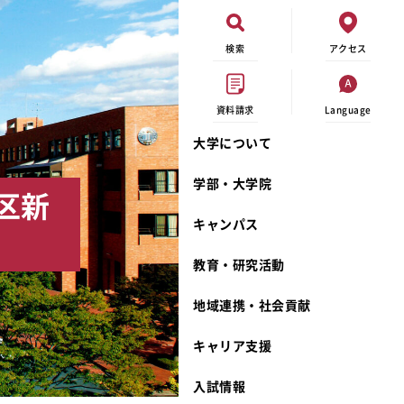
検索
アクセス
資料請求
Language
大学について
現代ビジネス学科
イベントカレンダー
外部資金研究
連携事業のご紹介
学部・大学院
区新
キャンパスマップ
学内の研究助成
沿革
キャンパス
学生寮
研究倫理
宮城学院 校歌
奨学金
動物実験に関する情報公開
礼拝堂
教育・研究活動
サークル活動
研究者番号登録申請について
食品栄養学科
地域連携・社会貢献
大学祭
生活文化デザイン学科
ディプロマ・ポリシー
キャリア支援
キャンパスメンバーズ
キリスト教文化研究所
カリキュラム・ポリシー
カリキュラム・入室方法
学費
人文社会科学研究所
アドミッション・ポリシー
教師紹介
入試情報
発達科学研究所