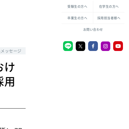
各種方針について
申し込み・お問い合わせ
受験生の方へ
在学生の方へ
教職センター
生活環境科学研究所
倫理憲章
卒業生の方へ
採用担当者様へ
学芸員課程
ハラスメントの防止
一般教育課程
図書館司書課程
共生のための多様性宣言
お問い合わせ
学校図書館司書教諭課程
愛のある知性を。
長メッセージ
おけ
宗教センター
採用
大学後援会
附属認定こども園
宮城学院同窓会
音楽教室
MGUスタンダード