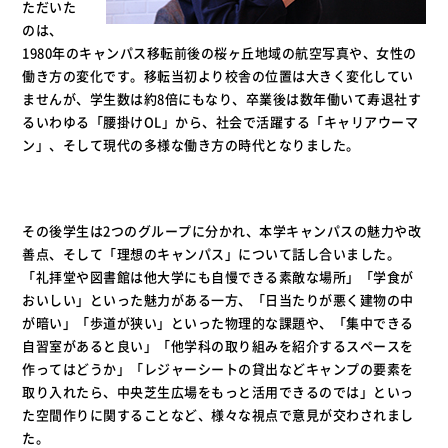
ただいた
のは、
1980年のキャンパス移転前後の桜ヶ丘地域の航空写真や、女性の
働き方の変化です。移転当初より校舎の位置は大きく変化してい
ませんが、学生数は約8倍にもなり、卒業後は数年働いて寿退社す
るいわゆる「腰掛けOL」から、社会で活躍する「キャリアウーマ
ン」、そして現代の多様な働き方の時代となりました。
その後学生は2つのグループに分かれ、本学キャンパスの魅力や改
善点、そして「理想のキャンパス」について話し合いました。
「礼拝堂や図書館は他大学にも自慢できる素敵な場所」「学食が
おいしい」といった魅力がある一方、「日当たりが悪く建物の中
が暗い」「歩道が狭い」といった物理的な課題や、「集中できる
自習室があると良い」「他学科の取り組みを紹介するスペースを
作ってはどうか」「レジャーシートの貸出などキャンプの要素を
取り入れたら、中央芝生広場をもっと活用できるのでは」といっ
た空間作りに関することなど、様々な視点で意見が交わされまし
た。