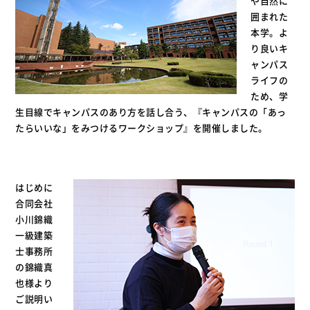
や自然に
囲まれた
本学。よ
り良いキ
ャンパス
ライフの
ため、学
生目線でキャンパスのあり方を話し合う、『キャンパスの「あっ
たらいいな」をみつけるワークショップ』を開催しました。
はじめに
合同会社
小川錦織
一級建築
士事務所
の錦織真
也様より
ご説明い