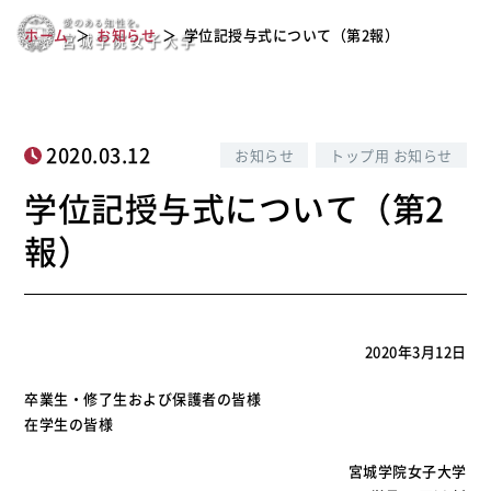
宮
学位記授与式について（第2報）
ホーム
お知らせ
学位記授与式について（第2報）
城
学
院
2020.03.12
お知らせ
トップ用 お知らせ
女
学位記授与式について（第2
子
報）
大
学
2020年3月12日
卒業生・修了生および保護者の皆様
在学生の皆様
宮城学院女子大学