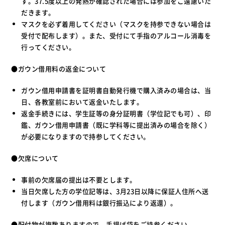
す。37.5度以上の発熱が確認された場合には参加をご遠慮いた
だきます。
マスクを必ず着用してください（マスクを持参できない場合は
受付で配布します）。また、受付にて手指のアルコール消毒を
行ってください。
●ガウン借用料の返金について
ガウン借用申請書を証明書自動発行機で購入済みの場合は、当
日、各教室前において返金いたします。
返金手続きには、学生証等の身分証明書（学位記でも可）、印
鑑、ガウン借用申請書（既に学科等に提出済みの場合を除く）
が必要になりますので持参してください。
●欠席について
事前の欠席届の提出は不要とします。
当日欠席した方の学位記等は、3月23日以降に保証人住所へ送
付します（ガウン借用料は銀行振込により返還）。
●配付物が複数ありますので、手提げ袋をご持参ください。