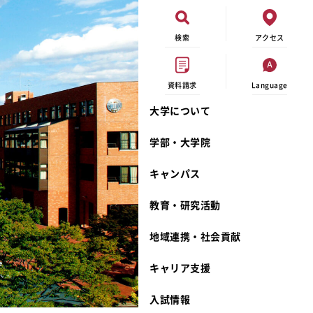
検索
アクセス
資料請求
Language
大学について
現代ビジネス学科
イベントカレンダー
外部資金研究
連携事業のご紹介
学部・大学院
キャンパスマップ
学内の研究助成
沿革
キャンパス
学生寮
研究倫理
宮城学院 校歌
奨学金
動物実験に関する情報公開
礼拝堂
教育・研究活動
サークル活動
研究者番号登録申請について
食品栄養学科
地域連携・社会貢献
大学祭
生活文化デザイン学科
ディプロマ・ポリシー
キャリア支援
キャンパスメンバーズ
キリスト教文化研究所
カリキュラム・ポリシー
カリキュラム・入室方法
学費
人文社会科学研究所
アドミッション・ポリシー
教師紹介
入試情報
発達科学研究所