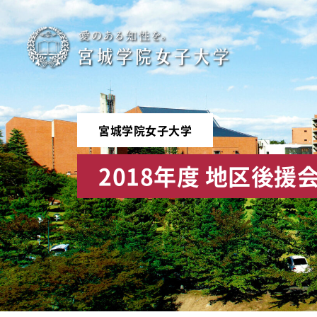
宮
城
学
宮城学院女子大学
院
2018年度 地区後
女
子
大
学