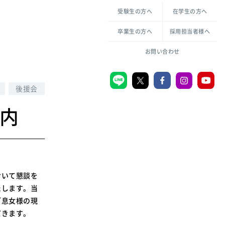
各種方針について
申し込み・お問い合わせ
受験生の方へ
在学生の方へ
教職センター
生活環境科学研究所
倫理憲章
卒業生の方へ
採用担当者様へ
学芸員課程
ハラスメントの防止
一般教育課程
図書館司書課程
共生のための多様性宣言
お問い合わせ
学校図書館司書教諭課程
愛のある知性を。
後援会
案内
宗教センター
大学後援会
附属認定こども園
宮城学院同窓会
おいて懇談を
音楽教室
たします。当
ご息女様の現
だきます。
MGUスタンダード