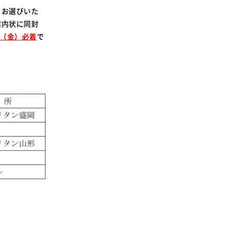
SDGsに関する取り組み
をお選びいた
大学広報
案内状に同封
（金）必着
で
新型コロナウィルスに関する本学の対応
（まとめ）