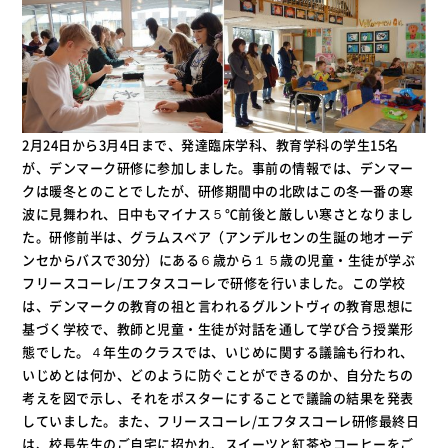
2月24日から3月4日まで、発達臨床学科、教育学科の学生15名
が、デンマーク研修に参加しました。事前の情報では、デンマー
クは暖冬とのことでしたが、研修期間中の北欧はこの冬一番の寒
波に見舞われ、日中もマイナス５℃前後と厳しい寒さとなりまし
た。研修前半は、グラムスベア（アンデルセンの生誕の地オーデ
ンセからバスで30分）にある６歳から１５歳の児童・生徒が学ぶ
フリースコーレ/エフタスコーレで研修を行いました。この学校
は、デンマークの教育の祖と言われるグルントヴィの教育思想に
基づく学校で、教師と児童・生徒が対話を通して学び合う授業形
態でした。４年生のクラスでは、いじめに関する議論も行われ、
いじめとは何か、どのように防ぐことができるのか、自分たちの
考えを図で示し、それをポスターにすることで議論の結果を発表
していました。また、フリースコーレ/エフタスコーレ研修最終日
は、校長先生のご自宅に招かれ、スイーツと紅茶やコーヒーをご