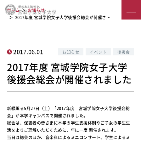
2017年度 宮城学院女子大学後援会総会
宮
ホーム
お知らせ
が開催されました
城
2017年度 宮城学院女子大学後援会総会が開催さ…
学
院
2017.06.01
お知らせ
イベント
後援会
女
2017年度 宮城学院女子大学
子
後援会総会が開催されました
大
学
新緑薫る5月27日（土）「2017年度 宮城学院女子大学後援会総
会」が本学キャンパスで開催されました。
総会は、保護者の皆さまに本学の学生支援体制やご子女の学生生
活をよりご理解いただくために、年に一度 開催されます。
当日は総会のほか、音楽科によるミニコンサート、学生によるミ