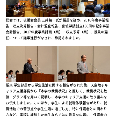
総会では、後援会会長 三井精一氏が議長を務め、2016年度事業報
告・収支決算報告・会計監査報告、宮城学院創立130周年記念事業
会計報告、2017年度事業計画（案）・収支予算（案）、役員の選
任について議事進行がなされ、承認されました。
厳爽 学生部長から学生生活に関する報告がされた後、天童睦子キ
ャリア支援部長から「本学の就職状況」と題して、就職状況を数
値・グラフ等を用いて説明し、本学のキャリア支援の取り組みを
お伝えしました。このほか、学生による就職体験報告があり、就
職活動での苦労点や学生生活の過ごし方、特に保護者との関わり
方など、実際に経験した学生ならではの貴重な内容に、保護者の