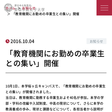
「教育機関にお勤めの卒業生との集
宮
ホーム
お知らせ
い」開催
城
「教育機関にお勤めの卒業生との集い」開催
学
院
2016.10.04
お知らせ
女
「教育機関にお勤めの卒業生
子
との集い」開催
大
学
10月1日、本学桜ヶ丘キャンパスで、「教育機関にお勤めの卒業生
との集い」が開催されました。
当日は、教育機関に勤務する卒業生およそ40名が参加。本学の学
部・学科の改編や入試制度、中高の現状について、さらに本学の
教員養成の歩み、現状と課題などについて、各担当者から説明が