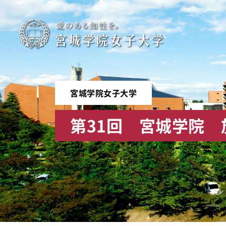
宮
城
学
宮城学院女子大学
院
第31回 宮城学院
女
子
大
学