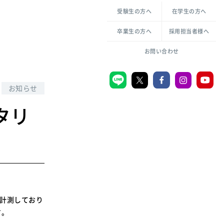
各種方針について
申し込み・お問い合わせ
受験生の方へ
在学生の方へ
教職センター
生活環境科学研究所
倫理憲章
卒業生の方へ
採用担当者様へ
学芸員課程
ハラスメントの防止
一般教育課程
図書館司書課程
共生のための多様性宣言
お問い合わせ
学校図書館司書教諭課程
愛のある知性を。
お知らせ
タリ
宗教センター
大学後援会
附属認定こども園
宮城学院同窓会
音楽教室
に計測しており
す。
MGUスタンダード