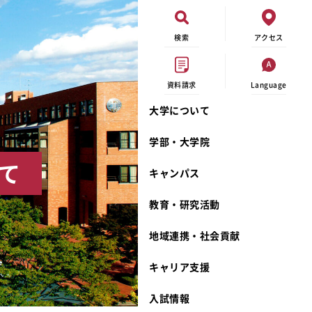
検索
アクセス
資料請求
Language
大学について
現代ビジネス学科
イベントカレンダー
外部資金研究
連携事業のご紹介
学部・大学院
キャンパスマップ
学内の研究助成
沿革
て
キャンパス
学生寮
研究倫理
宮城学院 校歌
奨学金
動物実験に関する情報公開
礼拝堂
教育・研究活動
サークル活動
研究者番号登録申請について
食品栄養学科
地域連携・社会貢献
大学祭
生活文化デザイン学科
ディプロマ・ポリシー
キャリア支援
キャンパスメンバーズ
キリスト教文化研究所
カリキュラム・ポリシー
カリキュラム・入室方法
学費
人文社会科学研究所
アドミッション・ポリシー
教師紹介
入試情報
発達科学研究所