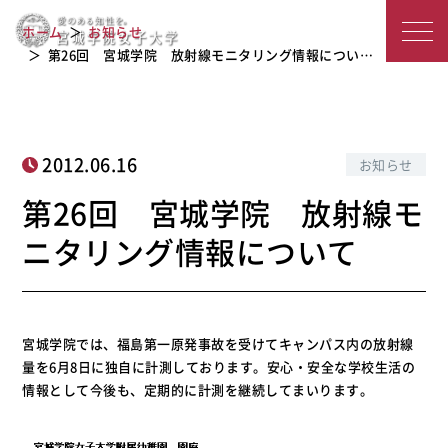
第26回 宮城学院 放射線モニタリン
宮
ホーム
お知らせ
グ情報について
城
第26回 宮城学院 放射線モニタリング情報につい…
学
院
2012.06.16
お知らせ
女
第26回 宮城学院 放射線モ
子
ニタリング情報について
大
学
宮城学院では、福島第一原発事故を受けてキャンパス内の放射線
量を6月8日に独自に計測しております。安心・安全な学校生活の
情報として今後も、定期的に計測を継続してまいります。