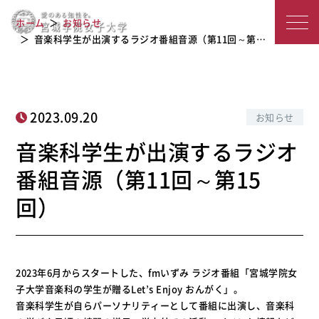
音楽科学生が出演するラジオ番組音源
宮
ホーム
お知らせ
（第11回～第15回）
城
音楽科学生が出演するラジオ番組音源（第11回～第…
学
院
2023.09.20
お知らせ
女
音楽科学生が出演するラジオ
子
番組音源（第11回～第15
大
回）
学
2023年6月からスタートした、fmいずみ ラジオ番組「宮城学院女
子大学音楽科の学生が贈るLet’s Enjoy おんがく」。
音楽科学生が自らパーソナリティーとして番組に出演し、音楽科