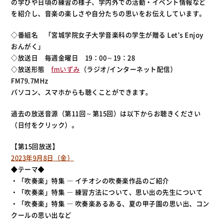
の学びや日頃の練習の様子、学内外での活動・イベント情報など
を紹介し、音楽の楽しさや自分たちの思いをお伝えしています。
◇番組名 「宮城学院女子大学音楽科の学生が贈る Let’s Enjoy
おんがく」
◇放送日 毎週金曜日 19：00～19：28
◇放送形態
fmいずみ
（ラジオ/インターネット配信）
FM79.7MHz
パソコン、スマホからも聴くことができます。
過去の放送音源（第11回～第15回）は以下からお聴きください
（日付をクリック）。
【第15回放送】
2023年9月8日（金）
◆テーマ◆
・「吹奏楽」特集 ― イチオシの吹奏楽作品のご紹介
・「吹奏楽」特集 ― 練習方法について、思い出の先生について
・「吹奏楽」特集 ― 吹奏楽あるある、夏の甲子園の思い出、コン
クールの思い出など