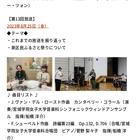
ー・ツォン）
【第13回放送】
2023年8月25日（金）
◆テーマ◆
・これまでの放送を振り返って
・泉区民ふるさと祭りについて
♪ 曲目リスト ♪
・J.ヴァン・デル・ロースト作曲 カンタベリー・コラール（演
奏/宮城学院女子大学音楽科シンフォニックウィンドアンサンブ
ル 指揮/船橋 洋介）
・F.シューベルト作曲 詩編第23編 Op.132, D.706（合唱/宮城
学院女子大学音楽科合唱団 ピアノ/菅野 梨々子 指揮/船橋 洋
介）