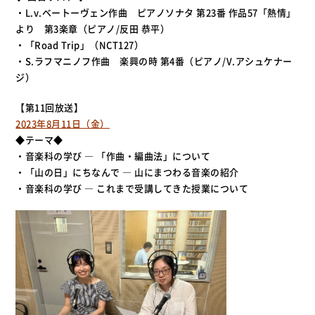
・L.v.ベートーヴェン作曲 ピアノソナタ 第23番 作品57「熱情」
より 第3楽章（ピアノ/反田 恭平）
・「Road Trip」（NCT127）
・S.ラフマニノフ作曲 楽興の時 第4番（ピアノ/V.アシュケナー
ジ）
【第11回放送】
2023年8月11日（金）
◆テーマ◆
・音楽科の学び ― 「作曲・編曲法」について
・「山の日」にちなんで ― 山にまつわる音楽の紹介
・音楽科の学び ― これまで受講してきた授業について