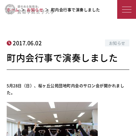
宮
町内会行事で演奏しました
ホーム
お知らせ
町内会行事で演奏しました
城
学
院
2017.06.02
お知らせ
女
町内会行事で演奏しました
子
大
5月28日（日）、桜ヶ丘公苑団地町内会のサロン会が開かれまし
学
た。