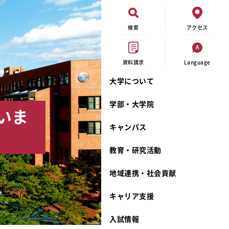
検索
アクセス
資料請求
Language
大学について
現代ビジネス学科
イベントカレンダー
外部資金研究
連携事業のご紹介
学部・大学院
いま
キャンパスマップ
学内の研究助成
沿革
キャンパス
学生寮
研究倫理
宮城学院 校歌
奨学金
動物実験に関する情報公開
礼拝堂
教育・研究活動
サークル活動
研究者番号登録申請について
食品栄養学科
地域連携・社会貢献
大学祭
生活文化デザイン学科
ディプロマ・ポリシー
キャリア支援
キャンパスメンバーズ
キリスト教文化研究所
カリキュラム・ポリシー
カリキュラム・入室方法
学費
人文社会科学研究所
アドミッション・ポリシー
教師紹介
入試情報
発達科学研究所