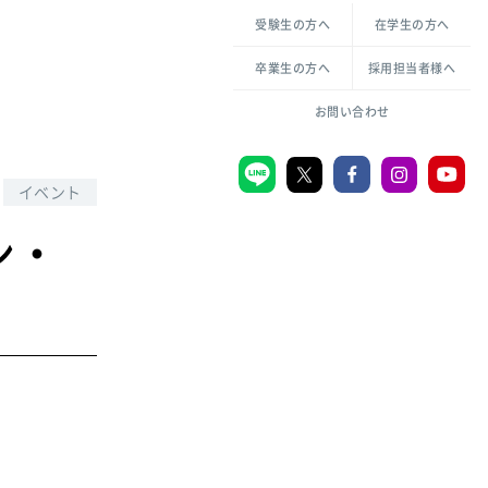
各種方針について
申し込み・お問い合わせ
受験生の方へ
在学生の方へ
教職センター
生活環境科学研究所
倫理憲章
卒業生の方へ
採用担当者様へ
学芸員課程
ハラスメントの防止
一般教育課程
図書館司書課程
共生のための多様性宣言
お問い合わせ
学校図書館司書教諭課程
愛のある知性を。
イベント
ン・
宗教センター
大学後援会
附属認定こども園
宮城学院同窓会
音楽教室
MGUスタンダード