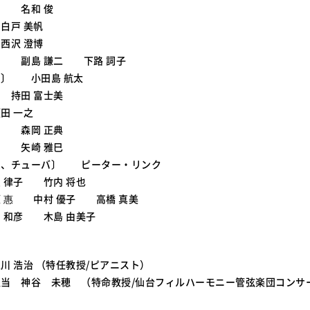
〕 名和 俊
白戸 美帆
西沢 澄博
〕 副島 謙二 下路 詞子
ン〕 小田島 航太
 持田 富士美
田 一之
〕 森岡 正典
〕 矢崎 雅巳
ム、チューバ〕 ピーター・リンク
 律子 竹内 将也
 惠 中村 優子 高橋 真美
 和彦 木島 由美子
川 浩治 （特任教授/ピアニスト）
当 神谷 未穂 （特命教授/仙台フィルハーモニー管弦楽団コンサ