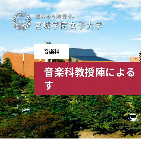
宮
城
学
音楽科
院
音楽科教授陣による
女
す
子
大
学