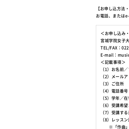
【お申し込方法
お電話、またはe-
＜お申し込み
宮城学院女子
TEL/FAX：022
E-mail：mus
＜記載事項＞
（1）お名前／
（2）メールア
（3）ご住所
（4）電話番号
（5）学年／
（6）受講希
（7）受講する
（8）レッス
※「作曲」を