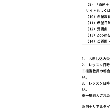
（9）「添削＋
サイトもしくはG
（10）希望教
（11）希望日
（12）受講曲
（13）Zoo
（14）ご質問
1. お申し込み
2. レッスン日
※担当教員の都
い。
3. レッスン日
い。
※一度納入され
添削＋リアルタ