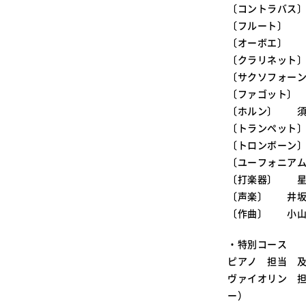
〔コントラバス
〔フルート〕 
〔オーボエ〕 
〔クラリネット
〔サクソフォー
〔ファゴット〕
〔ホルン〕 須
〔トランペット
〔トロンボーン
〔ユーフォニア
〔打楽器〕 星
〔声楽〕 井坂
〔作曲〕 小山
・特別コース
ピアノ 担当 及
ヴァイオリン 担
ー）