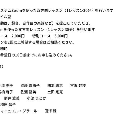
ステムZoomを使った双方向レッスン（1レッスン30分）を行います
タイム型
奏動画、録音、自作曲の楽譜など）を提出していただき、
omを使った双方向レッスン（1レッスン30分）を行います
ス 2,000円 特別コース 5,000円
ンを2回以上希望する場合はご相談ください。
】随時
希望日の10日前までにお申し込みください。
者】
半澤 惠子 齋藤 嘉恵子 関本 珠惠 宮堀 幹枝
高橋 麻子 佐瀬 裕美 土田 定克
 熊井 雅美 小池 まどか
梅田 昌子
マニュエル・ジラール 田澤 緑