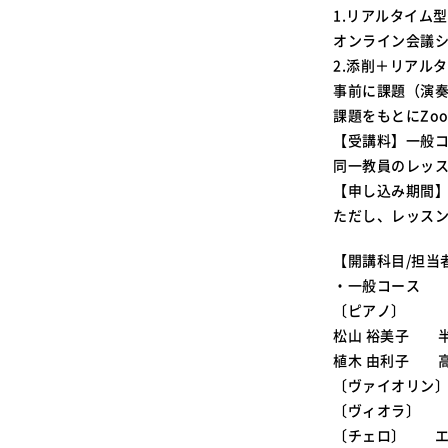
1.リアルタイム型
オンライン会議シ
2.添削＋リアル
事前に課題（演
課題をもとにZo
【受講料】一般コー
同一教員のレッス
【申し込み期間
ただし、レッスン
【開講科目/担当
・一般コース
〔ピアノ〕
松山 裕美子 
植木 由利子 
〔ヴァイオリン〕
〔ヴィオラ〕 
〔チェロ〕 エ