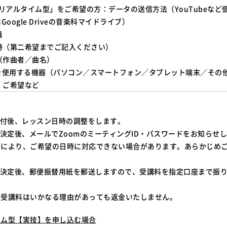
リアルタイム型」をご希望の方：データの送信方法（YouTubeなど
oogle Driveの音楽科マイドライブ）
員
時（第二希望までご記入ください）
（作曲者／曲名）
mを使用する機器（パソコン／スマートフォン／タブレット端末／その
・ご希望など
受付後、レッスン日時の調整をします。
時決定後、メールでZoomのミーティングID・パスワードをお知らせ
合により、ご希望の日時に対応できない場合があります。あらかじめ
時決定後、郵便振替用紙を郵送しますので、受講料を指定口座まで振
た受講料はいかなる理由があっても返金いたしません。
イム型【実技】を申し込む場合