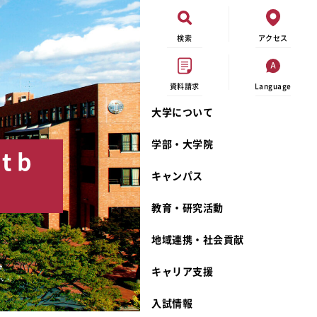
検索
アクセス
資料請求
Language
大学について
現代ビジネス学科
イベントカレンダー
外部資金研究
連携事業のご紹介
学部・大学院
 b
キャンパスマップ
学内の研究助成
沿革
キャンパス
学生寮
研究倫理
宮城学院 校歌
奨学金
動物実験に関する情報公開
礼拝堂
教育・研究活動
サークル活動
研究者番号登録申請について
食品栄養学科
地域連携・社会貢献
大学祭
生活文化デザイン学科
ディプロマ・ポリシー
キャリア支援
キャンパスメンバーズ
キリスト教文化研究所
カリキュラム・ポリシー
カリキュラム・入室方法
学費
人文社会科学研究所
アドミッション・ポリシー
教師紹介
入試情報
発達科学研究所