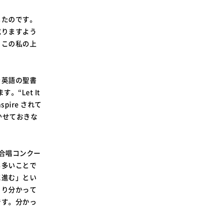
じたのです。
成りますよう
、この私の上
を英語の聖書
します。“Let It
ire されて
まかせておきな
の合唱コンクー
も多いことで
に進む」とい
きり分かって
です。分かっ