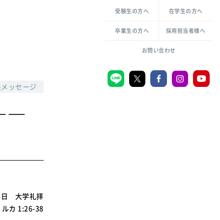
各種方針について
申し込み・お問い合わせ
受験生の方へ
在学生の方へ
教職センター
生活環境科学研究所
倫理憲章
卒業生の方へ
採用担当者様へ
学芸員課程
ハラスメントの防止
一般教育課程
図書館司書課程
共生のための多様性宣言
お問い合わせ
学校図書館司書教諭課程
愛のある知性を。
長メッセージ
――
宗教センター
大学後援会
附属認定こども園
宮城学院同窓会
音楽教室
月3日 大学礼拝
ルカ 1:26-38
MGUスタンダード