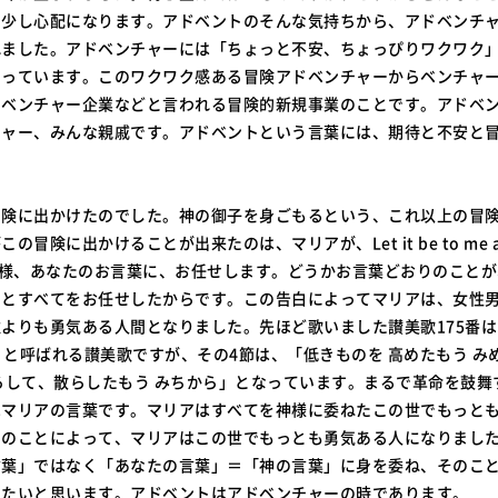
、少し心配になります。アドベントのそんな気持ちから、アドベンチ
れました。アドベンチャーには「ちょっと不安、ちょっぴりワクワク
じっています。このワクワク感ある冒険アドベンチャーからベンチャ
。ベンチャー企業などと言われる冒険的新規事業のことです。アドベ
チャー、みんな親戚です。アドベントという言葉には、期待と不安と
冒険に出かけたのでした。神の御子を身ごもるという、これ以上の冒
冒険に出かけることが出来たのは、マリアが、Let it be to me acco
d. 「神様、あなたのお言葉に、お任せします。どうかお言葉どおりのこと
」とすべてをお任せしたからです。この告白によってマリアは、女性
よりも勇気ある人間となりました。先ほど歌いました讃美歌175番
cato と呼ばれる讃美歌ですが、その4節は、「低きものを 高めたもう 
ろして、散らしたもう みちから」となっています。まるで革命を鼓舞
はマリアの言葉です。マリアはすべてを神様に委ねたこの世でもっと
そのことによって、マリアはこの世でもっとも勇気ある人になりまし
言葉」ではなく「あなたの言葉」＝「神の言葉」に身を委ね、そのこ
りたいと思います。アドベントはアドベンチャーの時であります。