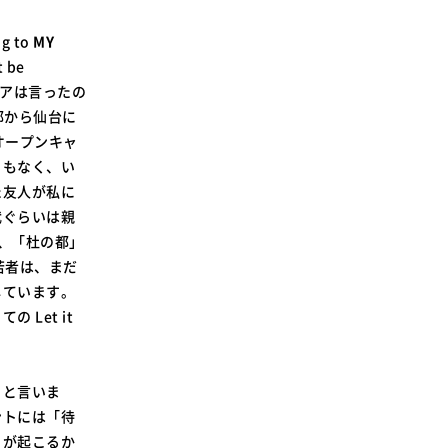
 to
MY
 be
リアは言ったの
都から仙台に
オープンキャ
ともなく、い
た友人が私に
代ぐらいは親
、「杜の都」
若者は、まだ
しています。
Let it
トと言いま
ントには「待
とが起こるか