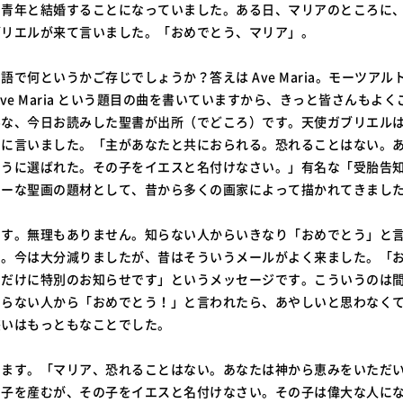
う青年と結婚することになっていました。ある日、マリアのところに
ブリエルが来て言いました。「おめでとう、マリア」。
語で何というかご存じでしょうか？答えは Ave Maria。モーツアル
Ave Maria という題目の曲を書いていますから、きっと皆さんもよ
な、今日お読みした聖書が出所（でどころ）です。天使ガブリエルは Ave
うに言いました。「主があなたと共におられる。恐れることはない。
ように選ばれた。その子をイエスと名付けなさい。」有名な「受胎告
ラーな聖画の題材として、昔から多くの画家によって描かれてきまし
ます。無理もありません。知らない人からいきなり「おめでとう」と
す。今は大分減りましたが、昔はそういうメールがよく来ました。「
ただけに特別のお知らせです」というメッセージです。こういうのは
知らない人から「おめでとう！」と言われたら、あやしいと思わなく
惑いはもっともなことでした。
けます。「マリア、恐れることはない。あなたは神から恵みをいただ
の子を産むが、その子をイエスと名付けなさい。その子は偉大な人に