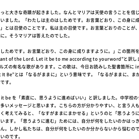
もっと大きな奇蹟が起きました。なんとマリアは天使の言うことを信
言いました。「わたしは主のはしためです。お言葉どおり、この身に
め」とは召使のことです。私は主の召使です。お言葉どおりのことが
うに。そうマリアは答えたのでした。
はしためです。お言葉どおり、この身に成りますように。」この箇所
vant of the Lord. Let it be to me according to yourword”と訳
ルズの有名な歌があります。この歌は、今日お読みした聖書箇所に insp
et It Be”とは「なるがままに」という意味です。「なるがままに、
味です。
t it be を「素直に、思うように進めばいい」と訳しました。中学校
に多いメッセージと思います。こちらの方が分かりやすい、と言う人
よく考えてみると、「なすがままにまかせる」というのと「思うよう
違います。「思うように進む」ためには、自分が何をしたいのかはっ
せん。しかし私たちは、自分が何をしたいのか分からないから悩むの
ないのです。