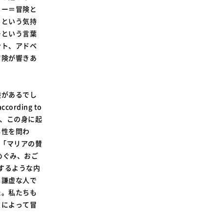
ャー＝冒険と
」という気持
ーという言葉
ント、アドベ
冒険が響きあ
険があるでし
rding to
が、この身に起
男性を問わ
は「マリアの賛
みめぐみ、おご
するような内
も謙虚な人で
た。私たちも
とによって冒