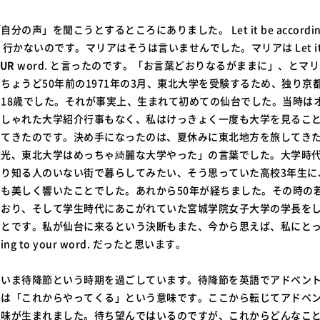
の声」を聞こうとするところにありました。 Let it be according
まく行かないのです。マリアはそうは言いませんでした。マリアは Let it
OUR
word. と言ったのです。「お言葉どおりなるがままに」、とマ
ちょうど50年前の1971年の3月、東北大学を受験するため、独り京
18歳でした。それが事実上、生まれて初めての仙台でした。当時は
うしゃれた大学紹介行事もなく、私はけっきょく一度も大学を見るこ
ってきたのです。決め手になったのは、夏休みに東北地方を旅してき
末光、東北大学はめっちゃ綺麗な大学やった」の言葉でした。大学時
とり知る人のいない街で暮らしてみたい、そう思っていた高校3年生に
も美しく響いたことでした。あれから50年が経ちました。その時の
でおり、そして学生時代にあこがれていた宮城学院女子大学の学長を
とです。私が仙台に来るという決断もまた、今から思えば、私にとっての 
ording to your word. だったと思います。
、いま待降節という時期を過ごしています。待降節を英語でアドベン
とは「これからやってくる」という意味です。ここから転じてアドベ
意味が生まれました。待ち望んではいるのですが、これからどんなこ