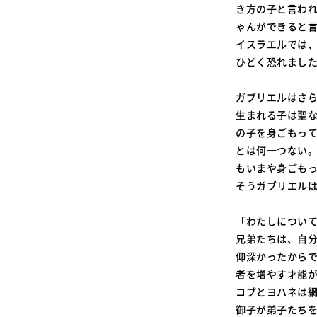
き方の子と言わ
ゃんができると
イスラエルでは
ひどく恐れまし
ガブリエルはさ
生まれる子は聖
の子を身ごもっ
とは何一つない。
もいまや身ごも
そうガブリエル
「わたしについ
兄弟たちは、自
仰深かったから
者を増やす才能
コブとヨハネは
御子が弟子たち