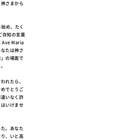
、神さまから
ト始め、たく
くご存知の言葉
 Maria
あなたは神さ
知」の場面で
た。
言われたら、
おめでとうご
間違いなく詐
てはいけませ
いた。あなた
なり、いと高