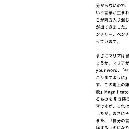
分からないので
いう言葉が生ま
ちが両方入り混
が出てきました
ンチャー、ベン
っています。
まさにマリアは
ょうか。マリアがこの
your wor
こりますように
ず、この地上の誰
歌」Magnifi
るものを 引き降
容ですが、これ
したが、まさに
また、「自分の
険するものにな