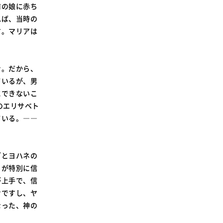
前の娘に赤ち
れば、当時の
す。マリアは
む。だから、
ているが、男
にできないこ
のエリサベト
ている。――
ブとヨハネの
らが特別に信
が上手で、信
けですし、ヤ
なった、神の