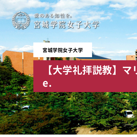
宮
城
学
宮城学院女子大学
院
【大学礼拝説教】マリア
女
e.
子
大
学