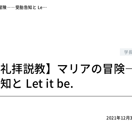
険――受胎告知と Le…
3
学
学礼拝説教】マリアの冒険
 Let it be.
2021年12