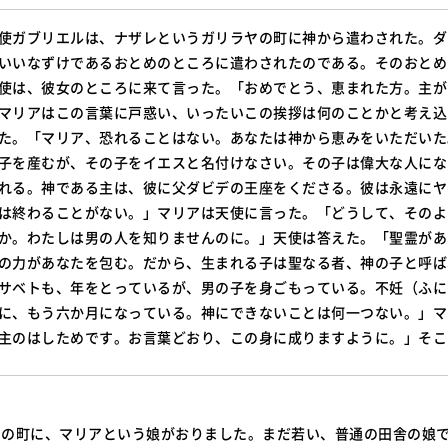
使ガブリエルは、ナザレというガリラヤの町に神から遣わされた。ダ
いいなずけであるおとめのところに遣わされたのである。そのおとめ
使は、彼女のところに来て言った。「おめでとう、恵まれた方。主が
マリアはこの言葉に戸惑い、いったいこの挨拶は何のことかと考え込
た。「マリア、恐れることはない。あなたは神から恵みをいただいた
子を産むが、その子をイエスと名付けなさい。その子は偉大な人にな
れる。神である主は、彼に父ダビデの王座をくださる。彼は永遠にヤ
は終わることがない。」マリアは天使に言った。「どうして、そのよ
か。わたしは男の人を知りませんのに。」天使は答えた。「聖霊があ
の力があなたを包む。だから、生まれる子は聖なる者、神の子と呼ば
サベトも、年をとっているが、男の子を身ごもっている。不妊（ふに
に、もう六か月になっている。神にできないことは何一つない。」マ
主のはしためです。お言葉どおり、この身に成りますように。」そこ
レの町に、マリアという娘がおりました。まだ若い、普通の田舎の娘