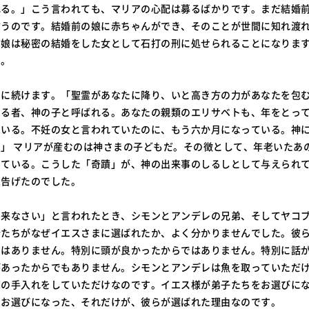
れる。」こう言われても、マリアの心配は募るばかりです。まだ結婚
言うのです。結婚前の娘に赤ちゃんができ、そのことが世間に知れ渡
、娘は秘密の結婚をした女として石打の刑に処せられることになりま
た。
らに続けます。「聖霊があなたに降り、いと高き方の力があなたを包
なる者、神の子と呼ばれる。あなたの親類のエリサベトも、年をとっ
ている。不妊の女と言われていたのに、もう六か月になっている。神
」 マリアが産むのは神さまの子どもだ。その徴として、年老いたあ
っている。こうした「奇蹟」が、神の出来事のしるしとして与えられ
は告げたのでした。
て来なさい」と言われたとき、シモンとアンデレの兄弟、そしてヤコ
分たちがなぜイエスさまに選ばれたか、よく分かりませんでした。彼
ではありません。特別に頭が良かったからではありません。特別に話
があったからでもありません。シモンとアンデレは魚を取っていただ
網の手入れをしていただけなのです。イエス様が弟子たちをお選びに
をお選びになった、それだけが、彼らが選ばれた理由なのです。