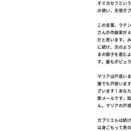
すぐヨセフとい
の使い、天使ガ
この言葉、ラテン
さんの作曲家が 
だと思います。み
に続け、次のよ
まの御子を産む
す。最もポピュ
マリアは戸惑い
誰でも戸惑いま
ざいます！あな
欺メールです。
ん。マリアの戸
ガブリエルは続
は身ごもって男