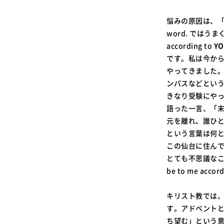
悩みの原因は、「自分
word. ではう
according to
Y
です。私は今から
やってきました。
ンパスなどとい
きなり受験にや
語った一言、「
元を離れ、誰ひ
という言葉は何と
この仙台に住ん
とても不思議なこ
be to me acc
キリスト教では
す。アドベント
ち望む」という