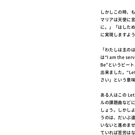
しかしこの時、
マリアは天使に
に。」「はした
に実現しますよ
「わたしは主の
は“I am the ser
Be”というビート
出来ました。“L
さい」という意
ある人はこの Le
ルの課題曲など
しょう。しかし
うのは、だいぶ
いないと進めま
ていれば苦労は