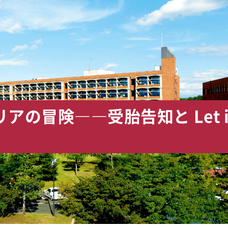
の冒険――受胎告知と Let it