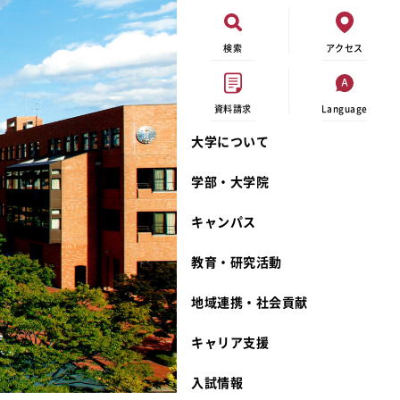
検索
アクセス
資料請求
Language
大学について
現代ビジネス学科
イベントカレンダー
外部資金研究
連携事業のご紹介
学部・大学院
キャンパスマップ
学内の研究助成
沿革
キャンパス
学生寮
研究倫理
宮城学院 校歌
奨学金
動物実験に関する情報公開
礼拝堂
教育・研究活動
サークル活動
研究者番号登録申請について
食品栄養学科
地域連携・社会貢献
大学祭
生活文化デザイン学科
ディプロマ・ポリシー
キャリア支援
キャンパスメンバーズ
キリスト教文化研究所
カリキュラム・ポリシー
カリキュラム・入室方法
学費
人文社会科学研究所
アドミッション・ポリシー
教師紹介
入試情報
発達科学研究所