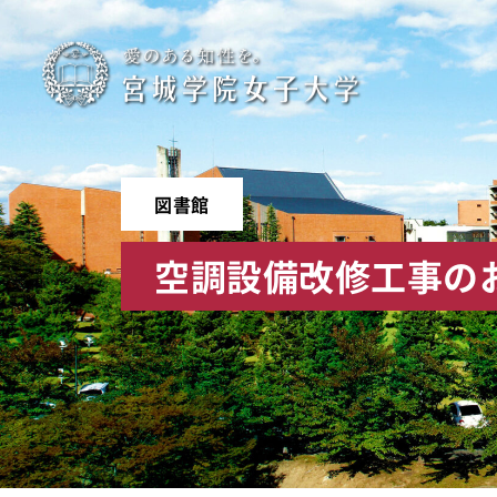
宮
城
学
図書館
院
空調設備改修工事の
女
子
大
学