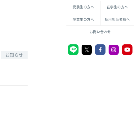
各種方針について
申し込み・お問い合わせ
受験生の方へ
在学生の方へ
教職センター
生活環境科学研究所
倫理憲章
卒業生の方へ
採用担当者様へ
学芸員課程
ハラスメントの防止
一般教育課程
図書館司書課程
共生のための多様性宣言
お問い合わせ
学校図書館司書教諭課程
愛のある知性を。
お知らせ
宗教センター
大学後援会
附属認定こども園
宮城学院同窓会
音楽教室
MGUスタンダード