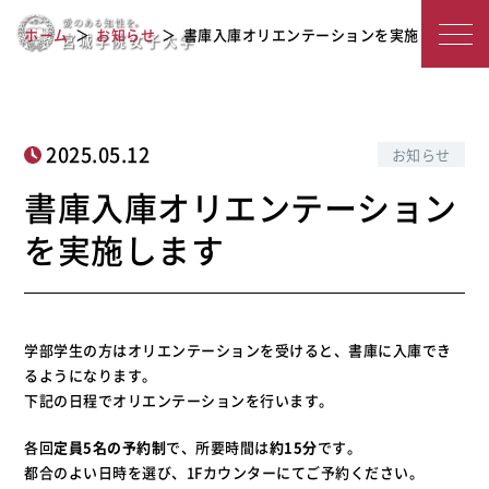
書庫入庫オリエンテーションを実施し
宮
ホーム
お知らせ
書庫入庫オリエンテーションを実施します
ます
城
学
院
2025.05.12
お知らせ
女
書庫入庫オリエンテーション
子
を実施します
大
学
学部学生の方はオリエンテーションを受けると、書庫に入庫でき
るようになります。
下記の日程でオリエンテーションを行います。
各回
定員5名の予約制
で、所要時間は
約15分
です。
都合のよい日時を選び、1Fカウンターにてご予約ください。