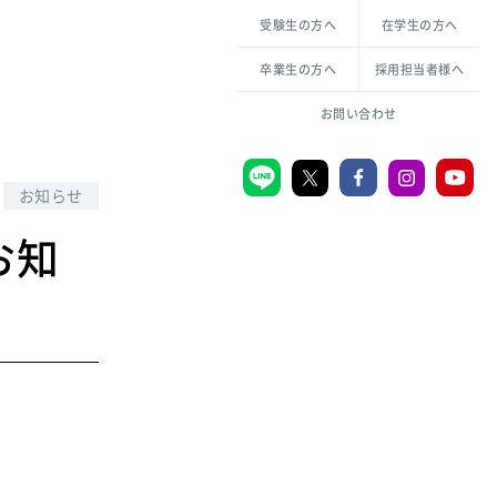
各種方針について
申し込み・お問い合わせ
受験生の方へ
在学生の方へ
教職センター
生活環境科学研究所
倫理憲章
卒業生の方へ
採用担当者様へ
学芸員課程
ハラスメントの防止
一般教育課程
図書館司書課程
共生のための多様性宣言
お問い合わせ
学校図書館司書教諭課程
愛のある知性を。
お知らせ
お知
宗教センター
大学後援会
附属認定こども園
宮城学院同窓会
音楽教室
MGUスタンダード