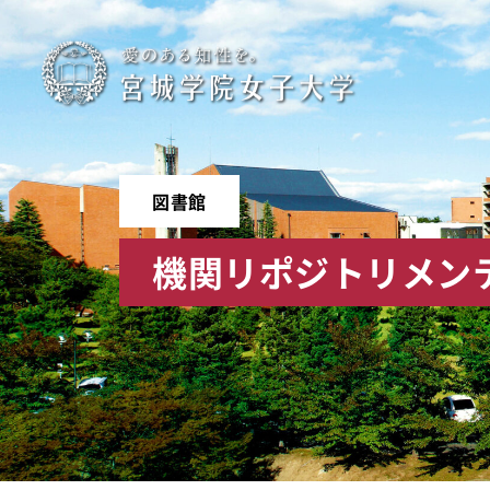
宮
城
学
図書館
院
機関リポジトリメン
女
子
大
学