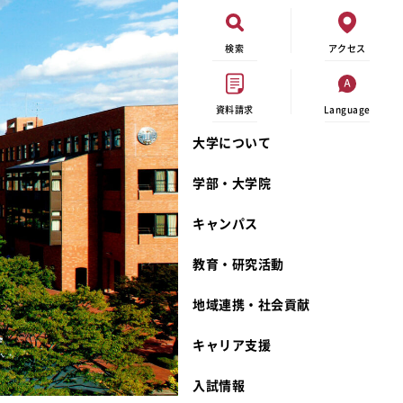
検索
アクセス
資料請求
Language
大学について
現代ビジネス学科
イベントカレンダー
外部資金研究
連携事業のご紹介
学部・大学院
キャンパスマップ
学内の研究助成
沿革
キャンパス
学生寮
研究倫理
宮城学院 校歌
奨学金
動物実験に関する情報公開
礼拝堂
教育・研究活動
サークル活動
研究者番号登録申請について
食品栄養学科
地域連携・社会貢献
大学祭
生活文化デザイン学科
ディプロマ・ポリシー
キャリア支援
キャンパスメンバーズ
キリスト教文化研究所
カリキュラム・ポリシー
カリキュラム・入室方法
学費
人文社会科学研究所
アドミッション・ポリシー
教師紹介
入試情報
発達科学研究所