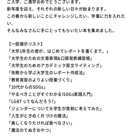
ご入学、ご進学おめでとうございます。
新年度を迎え、それぞれの新しい日々が始まります。
この春から新しいことにチャレンジしたい、学業に力を入れた
い、
そんなみなさんに手にとってもらいたい本を集めました。
【一部展示リスト】
「大学1年生の君が、はじめてレポートを書くまで。」
「大学生のための文章表現&口頭発表練習帳」
「大学生のためのアカデミック英文ライティング」
「失敗から学ぶ大学生のレポート作成法」
「教育実習のよりよい授業づくり」
「10代からのSDGs」
「やるべきことがすぐわかる!SDGs実践入門」
「LGBTってなんだろう?」
「ジェンダーについて大学生が真剣に考えてみた」
「人生がときめく片づけの魔法」
「美しくなりたければ食べなさい」
「魔法のてぬきおやつ」