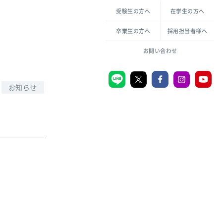
各種方針について
申し込み・お問い合わせ
受験生の方へ
在学生の方へ
教職センター
生活環境科学研究所
倫理憲章
卒業生の方へ
採用担当者様へ
学芸員課程
ハラスメントの防止
一般教育課程
図書館司書課程
共生のための多様性宣言
お問い合わせ
学校図書館司書教諭課程
愛のある知性を。
お知らせ
宗教センター
大学後援会
附属認定こども園
宮城学院同窓会
音楽教室
MGUスタンダード