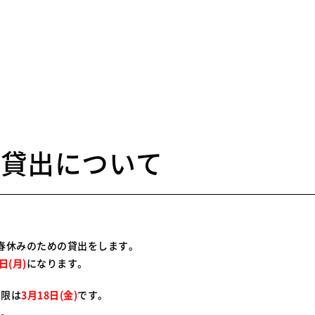
2
み貸出について
から春休みのための貸出をします。
日(月)
になります。
期限は
3月18日(金)
です。
い。