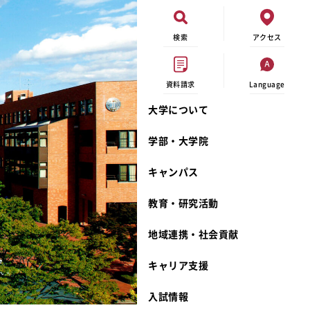
検索
アクセス
資料請求
Language
大学について
現代ビジネス学科
イベントカレンダー
外部資金研究
連携事業のご紹介
学部・大学院
キャンパスマップ
学内の研究助成
沿革
キャンパス
学生寮
研究倫理
宮城学院 校歌
奨学金
動物実験に関する情報公開
礼拝堂
教育・研究活動
サークル活動
研究者番号登録申請について
食品栄養学科
地域連携・社会貢献
大学祭
生活文化デザイン学科
ディプロマ・ポリシー
キャリア支援
キャンパスメンバーズ
キリスト教文化研究所
カリキュラム・ポリシー
カリキュラム・入室方法
学費
人文社会科学研究所
アドミッション・ポリシー
教師紹介
入試情報
発達科学研究所