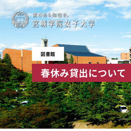
宮
城
学
図書館
院
春休み貸出について
女
子
大
学