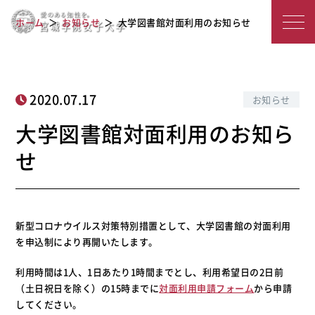
宮
大学図書館対面利用のお知らせ
ホーム
お知らせ
大学図書館対面利用のお知らせ
城
学
院
2020.07.17
お知らせ
女
大学図書館対面利用のお知ら
子
せ
大
学
新型コロナウイルス対策特別措置として、大学図書館の対面利用
を申込制により再開いたします。
利用時間は1人、1日あたり1時間までとし、利用希望日の2日前
（土日祝日を除く）の15時までに
対面利用申請フォーム
から申請
してください。