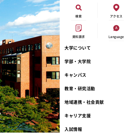
検索
アクセス
資料請求
Language
大学について
現代ビジネス学科
イベントカレンダー
外部資金研究
連携事業のご紹介
学部・大学院
キャンパスマップ
学内の研究助成
沿革
キャンパス
学生寮
研究倫理
宮城学院 校歌
奨学金
動物実験に関する情報公開
礼拝堂
教育・研究活動
サークル活動
研究者番号登録申請について
食品栄養学科
地域連携・社会貢献
大学祭
生活文化デザイン学科
ディプロマ・ポリシー
キャリア支援
キャンパスメンバーズ
キリスト教文化研究所
カリキュラム・ポリシー
カリキュラム・入室方法
学費
人文社会科学研究所
アドミッション・ポリシー
教師紹介
入試情報
発達科学研究所