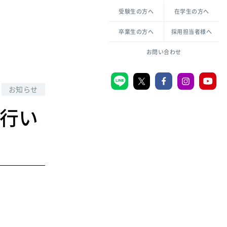
各種方針について
申し込み・お問い合わせ
受験生の方へ
在学生の方へ
教職センター
生活環境科学研究所
倫理憲章
卒業生の方へ
採用担当者様へ
学芸員課程
ハラスメントの防止
一般教育課程
図書館司書課程
共生のための多様性宣言
お問い合わせ
学校図書館司書教諭課程
愛のある知性を。
お知らせ
を行い
宗教センター
大学後援会
附属認定こども園
宮城学院同窓会
音楽教室
MGUスタンダード