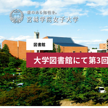
宮
城
学
図書館
院
大学図書館にて第3
女
子
大
学