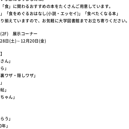
、「食」に関わるおすすめの本をたくさんご用意しています。
」「食をめぐるおはなし(小説・エッセイ)」「食べたくなる本」
取り揃えていますので、お気軽に大学図書館までお立ち寄りください
(2F) 展示コーナー
28日(土)～12月20日(金)
ト】
やさん」
ぷら」
の裏ワザ・隠しワザ」
り」
理帖」
コちゃん」
」
」
食らう」
0年」