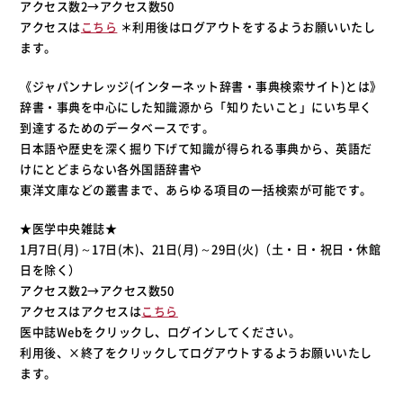
アクセス数2→アクセス数50
アクセスは
こちら
＊利用後はログアウトをするようお願いいたし
ます。
《ジャパンナレッジ(インターネット辞書・事典検索サイト)とは》
辞書・事典を中心にした知識源から「知りたいこと」にいち早く
到達するためのデータベースです。
日本語や歴史を深く掘り下げて知識が得られる事典から、英語だ
けにとどまらない各外国語辞書や
東洋文庫などの叢書まで、あらゆる項目の一括検索が可能です。
★医学中央雑誌★
1月7日(月)～17日(木)、21日(月)～29日(火)（土・日・祝日・休館
日を除く）
アクセス数2→アクセス数50
アクセスはアクセスは
こちら
医中誌Webをクリックし、ログインしてください。
利用後、×終了をクリックしてログアウトするようお願いいたし
ます。