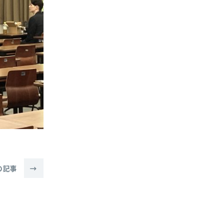
の記事
→