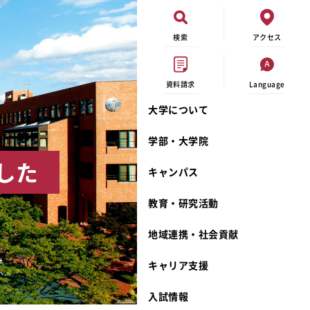
検索
アクセス
資料請求
Language
大学について
現代ビジネス学科
イベントカレンダー
外部資金研究
連携事業のご紹介
学部・大学院
キャンパスマップ
学内の研究助成
沿革
した
キャンパス
学生寮
研究倫理
宮城学院 校歌
奨学金
動物実験に関する情報公開
礼拝堂
教育・研究活動
サークル活動
研究者番号登録申請について
食品栄養学科
地域連携・社会貢献
大学祭
生活文化デザイン学科
ディプロマ・ポリシー
キャリア支援
キャンパスメンバーズ
キリスト教文化研究所
カリキュラム・ポリシー
カリキュラム・入室方法
学費
人文社会科学研究所
アドミッション・ポリシー
教師紹介
入試情報
発達科学研究所