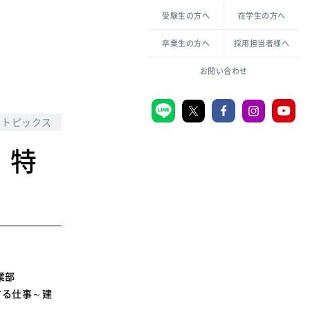
各種方針について
申し込み・お問い合わせ
受験生の方へ
在学生の方へ
教職センター
生活環境科学研究所
倫理憲章
卒業生の方へ
採用担当者様へ
学芸員課程
ハラスメントの防止
一般教育課程
図書館司書課程
共生のための多様性宣言
お問い合わせ
学校図書館司書教諭課程
愛のある知性を。
トピックス
、特
宗教センター
大学後援会
附属認定こども園
宮城学院同窓会
音楽教室
事業部
ンする仕事～建
MGUスタンダード