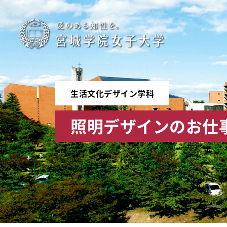
宮
城
学
生活文化デザイン学科
院
照明デザインのお仕
女
子
大
学