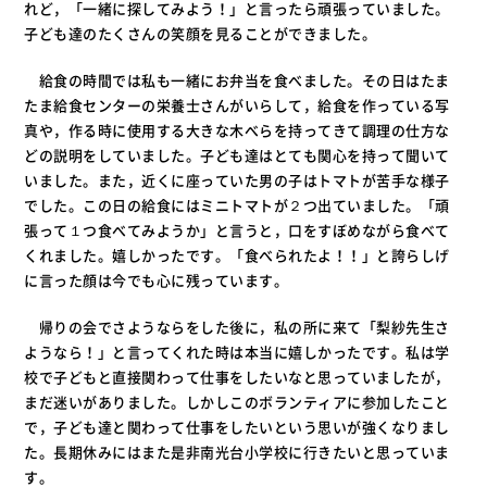
れど，「一緒に探してみよう！」と言ったら頑張っていました。
子ども達のたくさんの笑顔を見ることができました。
給食の時間では私も一緒にお弁当を食べました。その日はたま
たま給食センターの栄養士さんがいらして，給食を作っている写
真や，作る時に使用する大きな木べらを持ってきて調理の仕方な
どの説明をしていました。子ども達はとても関心を持って聞いて
いました。また，近くに座っていた男の子はトマトが苦手な様子
でした。この日の給食にはミニトマトが２つ出ていました。「頑
張って１つ食べてみようか」と言うと，口をすぼめながら食べて
くれました。嬉しかったです。「食べられたよ！！」と誇らしげ
に言った顔は今でも心に残っています。
帰りの会でさようならをした後に，私の所に来て「梨紗先生さ
ようなら！」と言ってくれた時は本当に嬉しかったです。私は学
校で子どもと直接関わって仕事をしたいなと思っていましたが，
まだ迷いがありました。しかしこのボランティアに参加したこと
で，子ども達と関わって仕事をしたいという思いが強くなりまし
た。長期休みにはまた是非南光台小学校に行きたいと思っていま
す。