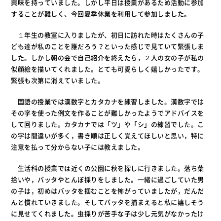
興味を持っていました。しかし平日は授業があるため活動に参加
することが難しく、今回夏季休業を利用して参加しました。
１年生の教室に入りましたが、初日に訪れた時はたくさんの子
ども達が私のことを誰だろう？といった感じで見ていて緊張しま
した。しかし朝の会で自己紹介を終えたら，２人の女の子が私の
似顔絵を描いてくれました。とても可愛らしく嬉しかったです。
緊張も次第に消えていました。
国語の授業では漢数字とカタカナを練習しました。漢数字では
その字を使った例文を作ることが難しかったようでアドバイスを
して回りました。カタカナでは「ツ」や「シ」の練習でした。こ
の字は間違いが多く，書き順は正しく覚えてほしいと思い，特に
注意を払って分からない子には教えました。
生活科の授業では近くの公園に秋を探しに行きました。落ち葉
拾いや，バッタやとんぼ採りをしました。一緒に過ごしていた男
の子は，初めはバッタを掴むことを怖がっていましたが，だんだ
んと慣れていきました。そしてバッタを捕まえると私に嬉しそう
に見せてくれました。虫採りが苦手な子は少し元気がなかったけ