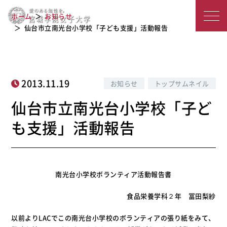
仙台市立南光台小学校「子ども支援」
宮
ホーム
お知らせ
活動報告
城
仙台市立南光台小学校「子ども支援」活動報告
学
院
2013.11.19
お知らせ
トップサムネイル
女
仙台市立南光台小学校「子ど
子
も支援」活動報告
大
学
南光台小学校ボランティア活動報告書
食品栄養学科２年 冨田梨紗
以前よりLACでこの南光台小学校のボランティアの張り紙をみて、