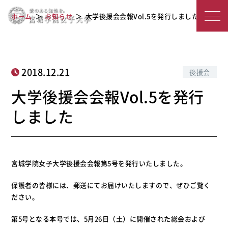
宮
大学後援会会報Vol.5を発行しました
ホーム
お知らせ
大学後援会会報Vol.5を発行しました
城
学
院
2018.12.21
後援会
女
大学後援会会報Vol.5を発行
子
しました
大
学
宮城学院女子大学後援会会報第5号を発行いたしました。
保護者の皆様には、郵送にてお届けいたしますので、ぜひご覧く
ださい。
第5号となる本号では、5月26日（土）に開催された総会および