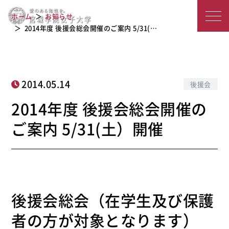
2014年度 後援会総会開催のご案内 5/3
宮
ホーム
お知らせ
1(土）開催
城
2014年度 後援会総会開催のご案内 5/31(…
学
院
2014.05.14
後援会
女
2014年度 後援会総会開催の
子
ご案内 5/31(土）開催
大
学
後援会総会（在学生及び保護
者の方が対象となります）