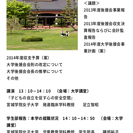
＜議題＞
2013年度後援会事業報
告
2013年度後援会収支決
算報告ならびに会計監
査報告
2014年度大学後援会事
業計画（案）
2014年度収支予算（案）
大学後援会会則の改定について
大学後援会会長の推挙について
その他
講演 13：10～14：10 （会場：大学講堂）
『子どもの自立を促す心の安全空間』
宮城学院女子大学 発達臨床学科教授 足立智昭
学生部報告：本学の就職状況 14：10～14：50 （会場：大学
講堂）
宮城学院女子大学 児童教育学科教授 学生部長 磯部裕子