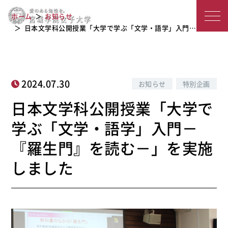
日本文学科公開授業「大学で学ぶ「文
宮
学・語学」入門－『羅生門』を読む
ホーム
お知らせ
－」を実施しました
城
日本文学科公開授業「大学で学ぶ「文学・語学」入門…
学
院
2024.07.30
お知らせ
特別企画
女
日本文学科公開授業「大学で
子
学ぶ「文学・語学」入門－
大
『羅生門』を読む－」を実施
学
しました