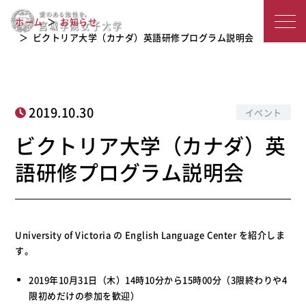
ビクトリア大学（カナダ）英語研修プ
宮
ホーム
お知らせ
ログラム説明会
城
ビクトリア大学（カナダ）英語研修プログラム説明会
学
院
2019.10.30
イベント
女
ビクトリア大学（カナダ）英
子
語研修プログラム説明会
大
学
University of Victoria の English Language Center を紹介しま
す。
2019年10月31日（木）14時10分から15時00分（3限終わりや4
限初めだけの参加を歓迎）